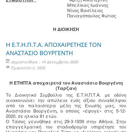
Μπελίκας Ιωάννης
Νίνος Βασίλειος
Παναγόπουλος Φώτιος
Η ΔΙΟΙΚΗΣΗ
H E.T.H.Π.Τ.Α. ΑΠΟΧΑΙΡΕΤΗΣΕ ΤΟΝ
ΑΝΑΣΤΑΣΙΟ ΒΟΥΡΓΕΝΤΗ
Δημοσιεύθηκε : 14 Δεκεμβρίου 2020
Εμφανίσεις: 3332
Η ΕΤΗΠΤΑ αποχαιρετά τον Αναστάσιο Βουργέντη
(Ταρζαν)
Το Διοικητικό Συμβούλιο της Ε.Τ.Η.Π.Τ.Α. με οδύνη
ανακοινώνει την απώλεια ενός άξιου συναδέλφου
από τα παλαιότερα μέλη της Ενωσής μας, τον
Αναστάσιο Βουργέντη, ο οποίος «έφυγε» στις 5-12-
2020, σε ηλικία 81 ετών.
Ο Τάσος γεννήθηκε στις 29-3-1939 στην Αθήνα. Στην
επαγγελματική του σταδιοδρομία υπηρέτησε τον
Ημερήσιο και Περιοδικό Τύπο με ιδιαίτερη αφοσίωση