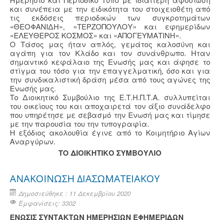
και συνέπεια με την ειδικότητα του στοιχειοθέτη από
τις εκδόσεις περιοδικών των συγκροτημάτων
«ΘΕΟΦΑΝΙΔΗ», «ΤΕΡΖΟΠΟΥΛΟΥ» και εφημερίδων
«ΕΛΕΥΘΕΡΟΣ ΚΟΣΜΟΣ» και «ΑΠΟΓΕΥΜΑΤΙΝΗ».
Ο Τάσος μας ήταν απλός, γεμάτος καλοσύνη και
αγάπη για τον Κλάδο και τον συνάνθρωπο. Ηταν
σημαντικό κεφάλαιο της Ενωσής μας και άφησε το
στίγμα του τόσο για την επαγγελματική, όσο και για
την συνδικαλιστική δράση μέσα από τους αγώνες της
Ενωσής μας.
Το Διοικητικό Συμβούλιο της Ε.Τ.Η.Π.Τ.Α. συλλυπείται
του οικείους του και αποχαιρετά τον άξιο συνάδελφο
που υπηρέτησε με σεβασμό την Ενωσή μας και τίμησε
με την παρουσία του την τυπογραφία.
Η εξόδιος ακολουθία έγινε από το Κοιμητήριο Αγίων
Αναργύρων.
TO ΔΙΟΙΚΗΤΙΚΟ ΣΥΜΒΟΥΛΙΟ
ΑΝΑΚΟΙΝΩΣΗ ΔΙΑΣΩΜΑΤΕΙΑΚΟΥ
Δημοσιεύθηκε : 11 Δεκεμβρίου 2020
Εμφανίσεις: 3302
ΕΝΩΣΙΣ ΣΥΝΤΑΚΤΩΝ ΗΜΕΡΗΣΙΩΝ ΕΦΗΜΕΡΙΔΩΝ