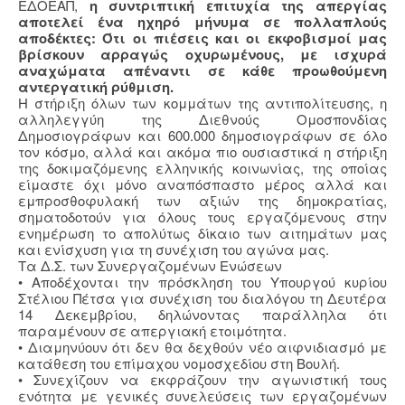
ΕΔΟΕΑΠ,
η συντριπτική επιτυχία της απεργίας
αποτελεί ένα ηχηρό μήνυμα σε πολλαπλούς
αποδέκτες: Ότι οι πιέσεις και οι εκφοβισμοί μας
βρίσκουν αρραγώς οχυρωμένους, με ισχυρά
αναχώματα απέναντι σε κάθε προωθούμενη
αντεργατική ρύθμιση.
Η στήριξη όλων των κομμάτων της αντιπολίτευσης, η
αλληλεγγύη της Διεθνούς Ομοσπονδίας
Δημοσιογράφων και 600.000 δημοσιογράφων σε όλο
τον κόσμο, αλλά και ακόμα πιο ουσιαστικά η στήριξη
της δοκιμαζόμενης ελληνικής κοινωνίας, της οποίας
είμαστε όχι μόνο αναπόσπαστο μέρος αλλά και
εμπροσθοφυλακή των αξιών της δημοκρατίας,
σηματοδοτούν για όλους τους εργαζόμενους στην
ενημέρωση το απολύτως δίκαιο των αιτημάτων μας
και ενίσχυση για τη συνέχιση του αγώνα μας.
Τα Δ.Σ. των Συνεργαζομένων Ενώσεων
• Αποδέχονται την πρόσκληση του Υπουργού κυρίου
Στέλιου Πέτσα για συνέχιση του διαλόγου τη Δευτέρα
14 Δεκεμβρίου, δηλώνοντας παράλληλα ότι
παραμένουν σε απεργιακή ετοιμότητα.
• Διαμηνύουν ότι δεν θα δεχθούν νέο αιφνιδιασμό με
κατάθεση του επίμαχου νομοσχεδίου στη Βουλή.
• Συνεχίζουν να εκφράζουν την αγωνιστική τους
ενότητα με γενικές συνελεύσεις των εργαζομένων