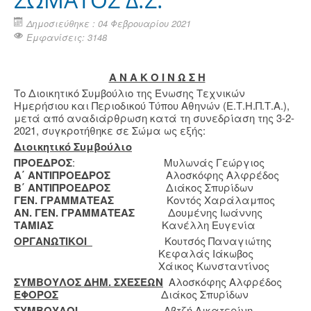
Δημοσιεύθηκε : 04 Φεβρουαρίου 2021
Εμφανίσεις: 3148
Α Ν Α Κ Ο Ι Ν Ω Σ Η
Το Διοικητικό Συμβούλιο της Ένωσης Τεχνικών
Ημερήσιου και Περιοδικού Τύπου Αθηνών (Ε.Τ.Η.Π.Τ.Α.),
μετά από αναδιάρθρωση κατά τη συνεδρίαση της 3-2-
2021, συγκροτήθηκε σε Σώμα ως εξής:
Διοικητικό Συμβούλιο
ΠΡΟΕΔΡΟΣ
: Μυλωνάς Γεώργιος
Α΄ ΑΝΤΙΠΡΟΕΔΡΟΣ
Αλοσκόφης Αλφρέδος
Β΄ ΑΝΤΙΠΡΟΕΔΡΟΣ
Διάκος Σπυρίδων
ΓΕΝ. ΓΡΑΜΜΑΤΕΑΣ
Κοντός Χαράλαμπος
ΑΝ. ΓΕΝ. ΓΡΑΜΜΑΤΕΑΣ
Δουμένης Ιωάννης
ΤΑΜΙΑΣ
Κανέλλη Ευγενία
ΟΡΓΑΝΩΤΙΚΟΙ
Κουτσός Παναγιώτης
Κεφαλάς Ιάκωβος
Χάικος Κωνσταντίνος
ΣΥΜΒΟΥΛΟΣ ΔΗΜ. ΣΧΕΣΕΩΝ
Αλοσκόφης Αλφρέδος
ΕΦΟΡΟΣ
Διάκος Σπυρίδων
ΣΥΜΒΟΥΛΟΙ
Αβτζή Αικατερίνη