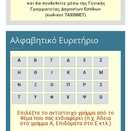
και θα συνδεθείτε μέσω της Γενικής
Γραμματείας Δημοσίων Εσόδων
(κωδικοί TAXISNET)
Αλφαβητικό Ευρετήριο
Α
Β
Γ
Δ
Ε
Ζ
Η
Θ
Ι
Κ
Λ
Μ
Ν
Ξ
Ο
Π
Ρ
Σ
Τ
Υ
Φ
Χ
Ψ
Ω
Επιλέξτε το αντίστοιχο γράμμα από το
θέμα που σας ενδιαφέρει (π.χ. Άδεια
στο γράμμα Α, Επιδόματα στο Ε κτλ.)