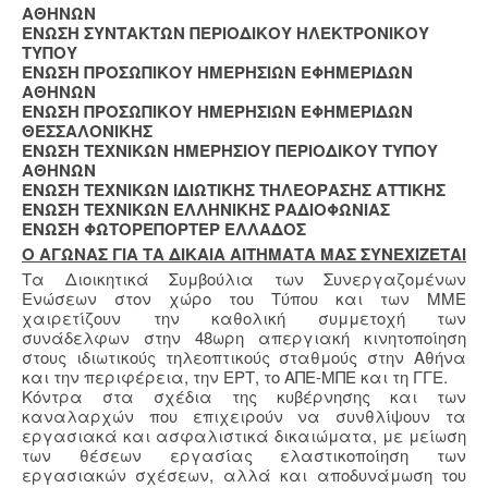
ΑΘΗΝΩΝ
ΕΝΩΣΗ ΣΥΝΤΑΚΤΩΝ ΠΕΡΙΟΔΙΚΟΥ ΗΛΕΚΤΡΟΝΙΚΟΥ
ΤΥΠΟΥ
ΕΝΩΣΗ ΠΡΟΣΩΠΙΚΟΥ ΗΜΕΡΗΣΙΩΝ ΕΦΗΜΕΡΙΔΩΝ
ΑΘΗΝΩΝ
ΕΝΩΣΗ ΠΡΟΣΩΠΙΚΟΥ ΗΜΕΡΗΣΙΩΝ ΕΦΗΜΕΡΙΔΩΝ
ΘΕΣΣΑΛΟΝΙΚΗΣ
ΕΝΩΣΗ ΤΕΧΝΙΚΩΝ ΗΜΕΡΗΣΙΟΥ ΠΕΡΙΟΔΙΚΟΥ ΤΥΠΟΥ
ΑΘΗΝΩΝ
ΕΝΩΣΗ ΤΕΧΝΙΚΩΝ ΙΔΙΩΤΙΚΗΣ ΤΗΛΕΟΡΑΣΗΣ ΑΤΤΙΚΗΣ
ENΩΣΗ ΤΕΧΝΙΚΩΝ ΕΛΛΗΝΙΚΗΣ ΡΑΔΙΟΦΩΝΙΑΣ
ΕΝΩΣΗ ΦΩΤΟΡΕΠΟΡΤΕΡ ΕΛΛΑΔΟΣ
Ο ΑΓΩΝΑΣ ΓΙΑ ΤΑ ΔΙΚΑΙΑ ΑΙΤΗΜΑΤΑ ΜΑΣ ΣΥΝΕΧΙΖΕΤΑΙ
Τα Διοικητικά Συμβούλια των Συνεργαζομένων
Ενώσεων στον χώρο του Τύπου και των ΜΜΕ
χαιρετίζουν την καθολική συμμετοχή των
συνάδελφων στην 48ωρη απεργιακή κινητοποίηση
στους ιδιωτικούς τηλεοπτικούς σταθμούς στην Αθήνα
και την περιφέρεια, την ΕΡΤ, το ΑΠΕ-ΜΠΕ και τη ΓΓΕ.
Κόντρα στα σχέδια της κυβέρνησης και των
καναλαρχών που επιχειρούν να συνθλίψουν τα
εργασιακά και ασφαλιστικά δικαιώματα, με μείωση
των θέσεων εργασίας ελαστικοποίηση των
εργασιακών σχέσεων, αλλά και αποδυνάμωση του