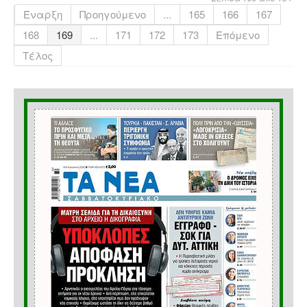
Έναρξη
Προηγούμενο
...
165
166
167
168
169
...
171
172
173
Επόμενο
Τέλος