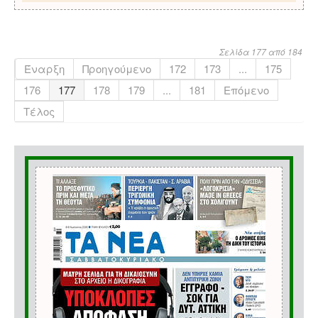
Σελίδα 177 από 184
Έναρξη
Προηγούμενο
172
173
...
175
176
177
178
179
...
181
Επόμενο
Τέλος