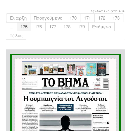
Σελίδα 175 από 184
Έναρξη
Προηγούμενο
170
171
172
173
...
175
176
177
178
179
Επόμενο
Τέλος