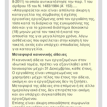
8-2011) το οποίο αντικατέστησε την παρ. 1 του
άρθρου 15 του Ν. 1483/1984 (Α΄ 153).....
«Απαγορεύεται και είναι απόλυτα άκυρη η
καταγγελία της σύμβασης ή σχέσης
εργασίας εργαζόμενης από τον εργοδότη της,
τόσο κατά τη διάρκεια της εγκυμοσύνης της
όσο και για το χρονικό διάστημα δεκαοκτώ
(18) μηνών μετά τον τοκετό ή κατά την
απουσία της για μεγαλύτερο χρόνο, λόγω
ασθένειας που οφείλεται στην κύηση ή τον
τοκετό, εκτός εάν υπάρχει σπουδαίος λόγος
για καταγγελία.
Μεταφορά κανονικής άδειας
Η κανονική άδεια των εργαζομένων στον
ιδιωτικό τομέα, πρέπει να εξαντληθεί από 1
Ιανουαρίου μέχρι 31 Δεκεμβρίου, κάθε έτους.
Ο εργοδότης είναι υποχρεωμένος να
χορηγήσει μέχρι τέλος του έτους την άδεια,
ακόμη κι αν ο εργαζόμενος δεν τη ζητήσει.
Μεταφορά της άδειας στο επόμενο ή σε άλλο
ημερολογιακό έτος, δεν επιτρέπεται ακόμη
και αν υπάρχει συγκατάθεση του
εργαζόμενου.
Επίσης είναι άκυρη οποιαδήποτε συμφωνία
μεταξύ εργοδότη και εργαζόμενου για