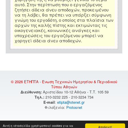
αυτό. Στην περίπτωση που ο εργαζόμενος
ζητήσει άδεια άνευ αποδοχών, προκειμένου
να τη λάβει, θα πρέπει να υπάρξει σύμφωνη
γνώμη του εργοδότη, ο οποίος στα πλαίσια των
αρχών της καλής πίστης και εκτιμώντας τις
οικογενειακές, κοινωνικές ανάγκες και
υποχρεώσεις του εργαζόμενου μπορεί να
χορηγεί άδεια άνευ αποδοχών.
© 2026 ΕΤΗΠΤΑ - Ένωση Τεχνικών Ημερησίου & Περιοδικού
Τύπου Αθηνών
Διεύθυνση:
Αριστείδου 10-12 Αθήνα - Τ.Τ. 105 59
Τηλ.:
210-3232 225 - 210-3234 734
E-mail
:
etipta@otenet.gr
Φιλοξενία:
Protosnet
Αυτή η ιστοσελίδα χρησιμοποιεί cookies για να
Αποδοχή!