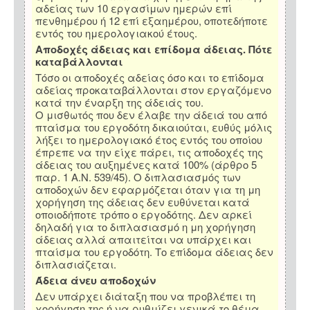
αδείας των 10 εργασίμων ημερών επί
πενθημέρου ή 12 επί εξαημέρου, οποτεδήποτε
εντός του ημερολογιακού έτους.
Αποδοχές άδειας και επίδομα άδειας. Πότε
καταβάλλονται
Τόσο οι αποδοχές αδείας όσο και το επίδομα
αδείας προκαταβάλλονται στον εργαζόμενο
κατά την έναρξη της άδειάς του.
Ο μισθωτός που δεν έλαβε την άδειά του από
πταίσμα του εργοδότη δικαιούται, ευθύς μόλις
λήξει το ημερολογιακό έτος εντός του οποίου
έπρεπε να την είχε πάρει, τις αποδοχές της
άδειας του αυξημένες κατά 100% (άρθρο 5
παρ. 1 Α.Ν. 539/45). Ο διπλασιασμός των
αποδοχών δεν εφαρμόζεται όταν για τη μη
χορήγηση της άδειας δεν ευθύνεται κατά
οποιοδήποτε τρόπο ο εργοδότης. Δεν αρκεί
δηλαδή για το διπλασιασμό η μη χορήγηση
άδειας αλλά απαιτείται να υπάρχει και
πταίσμα του εργοδότη. Το επίδομα άδειας δεν
διπλασιάζεται.
Άδεια άνευ αποδοχών
Δεν υπάρχει διάταξη που να προβλέπει τη
χορήγηση της ή να ρυθμίζει γενικά το θέμα