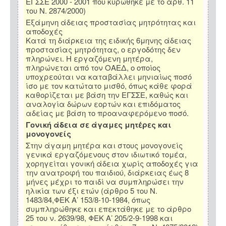
ΕΓΣΣΕ 2000 - 2001 που κυρώθηκε με το άρθ. 11
του Ν. 2874/2000)
Εξάμηνη άδειας προστασίας μητρότητας και
αποδοχές
Κατά τη διάρκεια της ειδικής 6μηνης άδειας
προστασίας μητρότητας, ο εργοδότης δεν
πληρώνει. Η εργαζόμενη μητέρα,
πληρώνεται από τον ΟΑΕΔ, ο οποίος
υποχρεούται να καταβάλλει μηνιαίως ποσό
ίσο με τον κατώτατο μισθό, όπως κάθε φορά
καθορίζεται με βάση την ΕΓΣΣΕ, καθώς και
αναλογία δώρων εορτών και επιδόματος
αδείας με βάση το προαναφερόμενο ποσό.
Γονική άδεια σε άγαμες μητέρες και
μονογονείς
Στην άγαμη μητέρα και στους μονογονείς
γενικά εργαζόμενους στον ιδιωτικό τομέα,
χορηγείται γονική άδεια χωρίς αποδοχές για
την ανατροφή του παιδιού, διάρκειας έως 8
μήνες μέχρι το παιδί να συμπληρώσει την
ηλικία των έξι ετών (άρθρο 5 του Ν.
1483/84,ΦΕΚ Α’ 153/8-10-1984, όπως
συμπληρώθηκε και επεκτάθηκε με το άρθρο
25 του ν. 2639/98, ΦΕΚ Α’ 205/2-9-1998 και