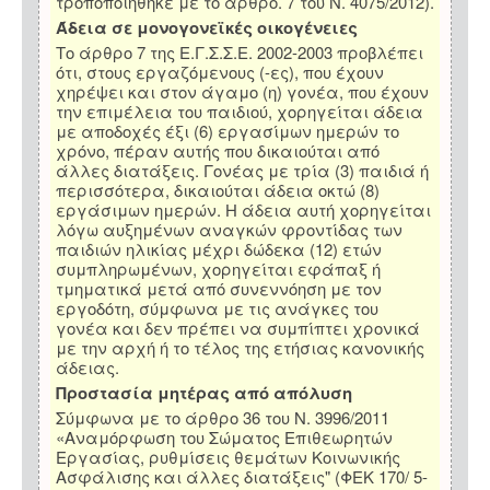
τροποποιήθηκε με το άρθρο. 7 του Ν. 4075/2012).
Άδεια σε μονογονεϊκές οικογένειες
Το άρθρο 7 της Ε.Γ.Σ.Σ.Ε. 2002-2003 προβλέπει
ότι, στους εργαζόμενους (-ες), που έχουν
χηρέψει και στον άγαμο (η) γονέα, που έχουν
την επιμέλεια του παιδιού, χορηγείται άδεια
με αποδοχές έξι (6) εργασίμων ημερών το
χρόνο, πέραν αυτής που δικαιούται από
άλλες διατάξεις. Γονέας με τρία (3) παιδιά ή
περισσότερα, δικαιούται άδεια οκτώ (8)
εργάσιμων ημερών. Η άδεια αυτή χορηγείται
λόγω αυξημένων αναγκών φροντίδας των
παιδιών ηλικίας μέχρι δώδεκα (12) ετών
συμπληρωμένων, χορηγείται εφάπαξ ή
τμηματικά μετά από συνεννόηση με τον
εργοδότη, σύμφωνα με τις ανάγκες του
γονέα και δεν πρέπει να συμπίπτει χρονικά
με την αρχή ή το τέλος της ετήσιας κανονικής
άδειας.
Προστασία μητέρας από απόλυση
Σύμφωνα με το άρθρο 36 του Ν. 3996/2011
«Αναμόρφωση του Σώματος Επιθεωρητών
Εργασίας, ρυθμίσεις θεμάτων Κοινωνικής
Ασφάλισης και άλλες διατάξεις" (ΦΕΚ 170/ 5-