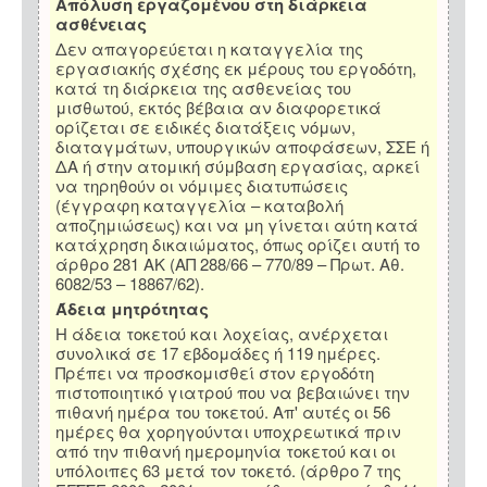
Απόλυση εργαζομένου στη διάρκεια
ασθένειας
Δεν απαγορεύεται η καταγγελία της
εργασιακής σχέσης εκ μέρους του εργοδότη,
κατά τη διάρκεια της ασθενείας του
μισθωτού, εκτός βέβαια αν διαφορετικά
ορίζεται σε ειδικές διατάξεις νόμων,
διαταγμάτων, υπουργικών αποφάσεων, ΣΣΕ ή
ΔΑ ή στην ατομική σύμβαση εργασίας, αρκεί
να τηρηθούν οι νόμιμες διατυπώσεις
(έγγραφη καταγγελία – καταβολή
αποζημιώσεως) και να μη γίνεται αύτη κατά
κατάχρηση δικαιώματος, όπως ορίζει αυτή το
άρθρο 281 ΑΚ (ΑΠ 288/66 – 770/89 – Πρωτ. Αθ.
6082/53 – 18867/62).
Άδεια μητρότητας
Η άδεια τοκετού και λοχείας, ανέρχεται
συνολικά σε 17 εβδομάδες ή 119 ημέρες.
Πρέπει να προσκομισθεί στον εργοδότη
πιστοποιητικό γιατρού που να βεβαιώνει την
πιθανή ημέρα του τοκετού. Απ' αυτές οι 56
ημέρες θα χορηγούνται υποχρεωτικά πριν
από την πιθανή ημερομηνία τοκετού και οι
υπόλοιπες 63 μετά τον τοκετό. (άρθρο 7 της