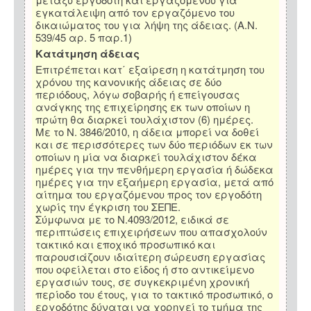
εγκατάλειψη από τον εργαζόμενο του
δικαιώματος του για λήψη της άδειας. (Α.Ν.
539/45 αρ. 5 παρ.1)
Κατάτμηση άδειας
Επιτρέπεται κατ΄ εξαίρεση η κατάτμηση του
χρόνου της κανονικής άδειας σε δύο
περιόδους, λόγω σοβαρής ή επείγουσας
ανάγκης της επιχείρησης εκ των οποίων η
πρώτη θα διαρκεί τουλάχιστον (6) ημέρες.
Με το Ν. 3846/2010, η άδεια μπορεί να δοθεί
και σε περισσότερες των δύο περιόδων εκ των
οποίων η μία να διαρκεί τουλάχιστον δέκα
ημέρες για την πενθήμερη εργασία ή δώδεκα
ημέρες για την εξαήμερη εργασία, μετά από
αίτημα του εργαζόμενου προς τον εργοδότη
χωρίς την έγκριση του ΣΕΠΕ.
Σύμφωνα με το Ν.4093/2012, ειδικά σε
περιπτώσεις επιχειρήσεων που απασχολούν
τακτικό και εποχικό προσωπικό και
παρουσιάζουν ιδιαίτερη σώρευση εργασίας
που οφείλεται στο είδος ή στο αντικείμενο
εργασιών τους, σε συγκεκριμένη χρονική
περίοδο του έτους, για το τακτικό προσωπικό, ο
εργοδότης δύναται να χορηγεί το τμήμα της