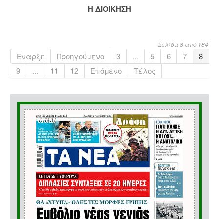
Η ΔΙΟΙΚΗΣΗ
Σελίδα 8 από 184
Έναρξη
Προηγούμενο
3
...
5
6
7
8
9
...
11
12
Επόμενο
Τέλος