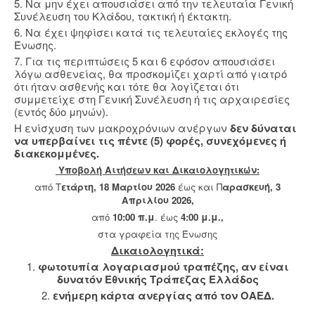
5. Να μην έχει απουσιάσει από την τελευταία Γενική
Συνέλευση του Κλάδου, τακτική ή έκτακτη.
6. Να έχει ψηφίσει κατά τις τελευταίες εκλογές της
Ένωσης.
7. Για τις περιπτώσεις 5 και 6 εφόσον απουσιάσει
λόγω ασθενείας, θα προσκομίζει χαρτί από γιατρό
ότι ήταν ασθενής και τότε θα λογίζεται ότι
συμμετείχε στη Γενική Συνέλευση ή τις αρχαιρεσίες
(εντός δύο μηνών).
Η ενίσχυση των μακροχρόνιων ανέργων
δεν δύναται
να υπερβαίνει τις πέντε (5) φορές, συνεχόμενες ή
διακεκομμένες.
Υποβολή Aιτήσεων και Δικαιολογητικών:
από Τ
ετάρτη, 18 Μαρτίου 2026
έως και Π
αρασκευή, 3
Απριλίου 2026,
από
10:00 π.μ
. έως
4:00 μ.μ.,
στα γραφεία της Ένωσης
Δικαιολογητικά:
1.
φωτοτυπία λογαριασμού τραπέζης,
αν είναι
δυνατόν Εθνικής Τράπεζας Ελλάδος
2.
ενήμερη κάρτα ανεργίας από τον ΟΑΕΔ.