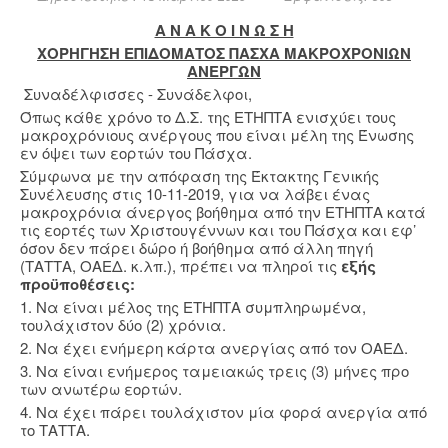
Α Ν Α Κ Ο Ι Ν Ω Σ Η
ΧΟΡΗΓΗΣΗ ΕΠΙΔΟΜΑΤΟΣ ΠΑΣΧΑ ΜΑΚΡΟΧΡΟΝΙΩΝ
ΑΝΕΡΓΩΝ
Συναδέλφισσες - Συνάδελφοι,
Όπως κάθε χρόνο το Δ.Σ. της ΕΤΗΠΤΑ ενισχύει τους
μακροχρόνιους ανέργους που είναι μέλη της Ένωσης
εν όψει των εορτών του Πάσχα.
Σύμφωνα με την απόφαση της Έκτακτης Γενικής
Συνέλευσης στις 10-11-2019, για να λάβει ένας
μακροχρόνια άνεργος βοήθημα από την ΕΤΗΠΤΑ κατά
τις εορτές των Χριστουγέννων και του Πάσχα και εφ’
όσον δεν πάρει δώρο ή βοήθημα από άλλη πηγή
(ΤΑΤΤΑ, ΟΑΕΔ. κ.λπ.), πρέπει να πληροί τις
εξής
προϋποθέσεις:
1. Να είναι μέλος της ΕΤΗΠΤΑ συμπληρωμένα,
τουλάχιστον δύο (2) χρόνια.
2. Να έχει ενήμερη κάρτα ανεργίας από τον ΟΑΕΔ.
3. Να είναι ενήμερος ταμειακώς τρεις (3) μήνες προ
των ανωτέρω εορτών.
4. Να έχει πάρει τουλάχιστον μία φορά ανεργία από
το ΤΑΤΤΑ.