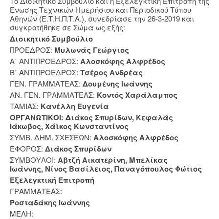
Το Διοικητικό Συμβούλιο και η Εξελεγκτική Επιτροπή της
Ένωσης Τεχνικών Ημερήσιου και Περιοδικού Τύπου
Αθηνών (Ε.Τ.Η.Π.Τ.Α.), συνεδρίασε την 26-3-2019 και
συγκροτήθηκε σε Σώμα ως εξής:
Διοικητικό Συμβούλιο
ΠΡΟΕΔΡΟΣ:
Μυλωνάς Γεώργιος
Α΄ ΑΝΤΙΠΡΟΕΔΡΟΣ:
Αλοσκόφης Αλφρέδος
Β΄ ΑΝΤΙΠΡΟΕΔΡΟΣ:
Τσέρος Ανδρέας
ΓΕΝ. ΓΡΑΜΜΑΤΕΑΣ:
Δουμένης Ιωάννης
ΑΝ. ΓΕΝ. ΓΡΑΜΜΑΤΕΑΣ:
Κοντός Χαράλαμπος
ΤΑΜΙΑΣ:
Κανέλλη Ευγενία
ΟΡΓΑΝΩΤΙΚΟΙ:
Διάκος Σπυρίδων,
Κεφαλάς
Ιάκωβος,
Χάϊκος Κωνσταντίνος
ΣΥΜΒ. ΔΗΜ. ΣΧΕΣΕΩΝ:
Αλοσκόφης Αλφρέδος
ΕΦΟΡΟΣ:
Διάκος Σπυρίδων
ΣΥΜΒΟΥΛΟΙ:
Αβτζή Αικατερίνη, Μπελίκας
Ιωάννης, Νίνος Βασίλειος, Παναγόπουλος Φώτιος
Εξελεγκτική Επιτροπή
ΓΡΑΜΜΑΤΕΑΣ:
Ροσταδάκης Ιωάννης
ΜΕΛΗ: