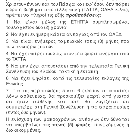
Χριστουγέννων και του Πάσχα και εφ’ όσον δεν πάρει
δώρο ή βοήθημα από άλλη πηγή (ΤΑΤΤΑ, ΟΑΕΔ κ.λπ.),
πρέπει να πληροί τις εξής
προϋποθέσεις
:
1. Να είναι μέλος της ΕΤΗΠΤΑ συμπληρωμένα,
τουλάχιστον δύο (2) χρόνια
2. Να έχει ενήμερη κάρτα ανεργίας από τον ΟΑΕΔ
3. Να είναι ενήμερος ταμειακώς τρεις (3) μήνες προ
των ανωτέρω εορτών
4. Να έχει πάρει τουλάχιστον μία φορά ανεργία από
το ΤΑΤΤΑ
5. Να μην έχει απουσιάσει από την τελευταία Γενική
Συνέλευση του Κλάδου, τακτική ή έκτακτη
6. Να έχει ψηφίσει κατά τις τελευταίες εκλογές της
Ένωσης
7. Για τις περιπτώσεις 5 και 6 εφόσον απουσιάσει
λόγω ασθενείας, θα προσκομίζει χαρτί από γιατρό
ότι ήταν ασθενής και τότε θα λογίζεται ότι
συμμετείχε στη Γενική Συνέλευση ή τις αρχαιρεσίες
(εντός δύο μηνών).
Η ενίσχυση των μακροχρόνιων ανέργων δεν δύναται
να υπερβαίνει
τις πέντε (5) φορές
, συνεχόμενες ή
διακεκομμένες.