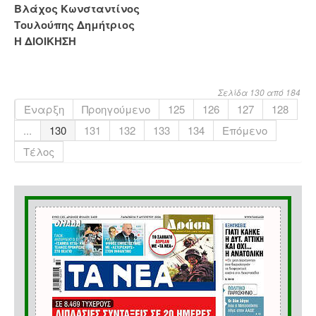
Βλάχος Κωνσταντίνος
Τουλούπης Δημήτριος
Η ΔΙΟΙΚΗΣΗ
Σελίδα 130 από 184
Έναρξη
Προηγούμενο
125
126
127
128
...
130
131
132
133
134
Επόμενο
Τέλος