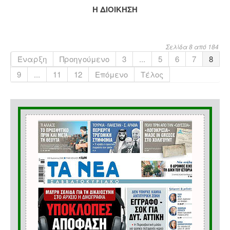
Η ΔΙΟΙΚΗΣΗ
Σελίδα 8 από 184
Έναρξη
Προηγούμενο
3
...
5
6
7
8
9
...
11
12
Επόμενο
Τέλος