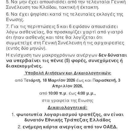
5. Να μην έχει απουσιάσει από την τελευταία Γενική
Συνέλευση του Κλάδου, τακτική ή έκτακτη.
6. Να έχει ψηφίσει κατά τις τελευταίες εκλογές της
Ένωσης.
7. Για τις περιπτώσεις 5 και 6 εφόσον απουσιάσει
λόγω ασθενείας, θα προσκομίζει χαρτί από γιατρό
ότι ήταν ασθενής και τότε θα λογίζεται ότι
συμμετείχε στη Γενική Συνέλευση ή τις αρχαιρεσίες
(εντός δύο μηνών).
Η ενίσχυση των μακροχρόνιων ανέργων
δεν δύναται
να υπερβαίνει τις πέντε (5) φορές, συνεχόμενες ή
διακεκομμένες.
Υποβολή Aιτήσεων και Δικαιολογητικών:
από Τ
ετάρτη, 18 Μαρτίου 2026
έως και Π
αρασκευή, 3
Απριλίου 2026,
από
10:00 π.μ
. έως
4:00 μ.μ.,
στα γραφεία της Ένωσης
Δικαιολογητικά:
1.
φωτοτυπία λογαριασμού τραπέζης,
αν είναι
δυνατόν Εθνικής Τράπεζας Ελλάδος
2.
ενήμερη κάρτα ανεργίας από τον ΟΑΕΔ.