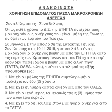
Α Ν Α Κ Ο Ι Ν Ω Σ Η
ΧΟΡΗΓΗΣΗ ΕΠΙΔΟΜΑΤΟΣ ΠΑΣΧΑ ΜΑΚΡΟΧΡΟΝΙΩΝ
ΑΝΕΡΓΩΝ
Συναδέλφισσες - Συνάδελφοι,
Όπως κάθε χρόνο το Δ.Σ. της ΕΤΗΠΤΑ ενισχύει τους
μακροχρόνιους ανέργους που είναι μέλη της Ένωσης
εν όψει των εορτών του Πάσχα.
Σύμφωνα με την απόφαση της Έκτακτης Γενικής
Συνέλευσης στις 10-11-2019, για να λάβει ένας
μακροχρόνια άνεργος βοήθημα από την ΕΤΗΠΤΑ κατά
τις εορτές των Χριστουγέννων και του Πάσχα και εφ’
όσον δεν πάρει δώρο ή βοήθημα από άλλη πηγή
(ΤΑΤΤΑ, ΟΑΕΔ. κ.λπ.), πρέπει να πληροί τις
εξής
προϋποθέσεις:
1. Να είναι μέλος της ΕΤΗΠΤΑ συμπληρωμένα,
τουλάχιστον δύο (2) χρόνια.
2. Να έχει ενήμερη κάρτα ανεργίας από τον ΟΑΕΔ.
3. Να είναι ενήμερος ταμειακώς τρεις (3) μήνες προ
των ανωτέρω εορτών.
4. Να έχει πάρει τουλάχιστον μία φορά ανεργία από
το ΤΑΤΤΑ.