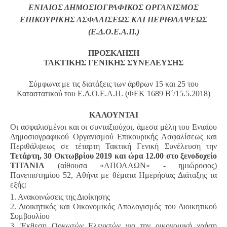
ΕΝΙΑΙΟΣ ΔΗΜΟΣΙΟΓΡΑΦΙΚΟΣ ΟΡΓΑΝΙΣΜΟΣ
ΕΠΙΚΟΥΡΙΚΗΣ ΑΣΦΑΛΙΣΕΩΣ ΚΑΙ ΠΕΡΙΘΑΛΨΕΩΣ
(Ε.Δ.Ο.Ε.Α.Π.)
ΠΡΟΣΚΛΗΣΗ
ΤΑΚΤΙΚΗΣ ΓΕΝΙΚΗΣ ΣΥΝΕΛΕΥΣΗΣ
Σύμφωνα με τις διατάξεις των άρθρων 15 και 25 του
Καταστατικού
του Ε.Δ.Ο.Ε.Α.Π. (ΦΕΚ 1689 Β΄/15.5.2018)
ΚΑΛΟΥΝΤΑΙ
Οι ασφαλισμένοι και οι συνταξιούχοι, άμεσα μέλη του Ενιαίου
Δημοσιογραφικού Οργανισμού Επικουρικής Ασφαλίσεως και
Περιθάλψεως σε τέταρτη Τακτική Γενική Συνέλευση την
Τετάρτη, 30 Οκτωβρίου 2019 και ώρα 12.00 στο ξενοδοχείο
ΤΙΤΑΝΙΑ
(αίθουσα «ΑΠΟΛΛΩΝ» - ημιώροφος)
Πανεπιστημίου 52, Αθήνα με θέματα Ημερήσιας Διάταξης τα
εξής:
1. Ανακοινώσεις της Διοίκησης
2. Διοικητικός και Οικονομικός Απολογισμός του Διοικητικού
Συμβουλίου
3. Έκθεση Ορκωτών Ελεγκτών για την οικονομική χρήση