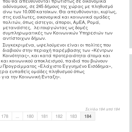
που θα απευθύνονται πρωτίστως σε οικονομικά
αδύναμους, σε 245 δήμους της χώρας με πληθυσμό
άνω των 10.000 κατοίκων. Θα απευθύνονται, κυρίως,
στις ευάλωτες, οικονομικά και κοινωνικά ομάδες
πολιτών, όπως άστεγοι, άποροι, ΑμΕΑ, Ρομά,
μετανάστες, λειτουργώντας ως δομές
συμπληρωματικές των Κοινωνικών Υπηρεσιών των
αντίστοιχων δήμων.
Συγκεκριμένα, ωφελούμενοι είναι οι πολίτες που
διαβιούν στην περιοχή παρέμβασης των «Κέντρων
Κοινότητας», και κατά προτεραιότητα άτομα και
 και κοινωνικού αποκλεισμού, παιδιά που βιώνουν
ου Προγράμματος «Ελάχιστο Εγγυημένο Εισόδημα»,
τερα ευπαθείς ομάδες πληθυσμού όπως
για την Κοινωνική Ένταξη».
Σελίδα 184 από 184
178
...
180
181
182
183
184