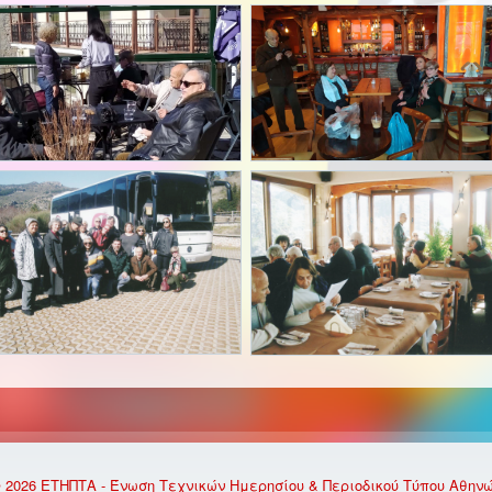
 2026 ΕΤΗΠΤΑ - Ένωση Τεχνικών Ημερησίου & Περιοδικού Τύπου Αθην