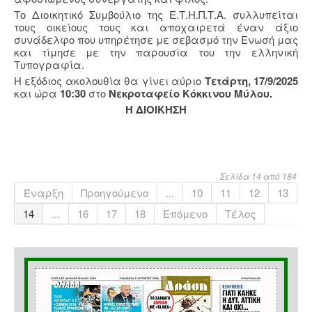
Το Διοικητικό Συμβούλιο της Ε.Τ.Η.Π.Τ.Α. συλλυπείται
τους οικείους τους και αποχαιρετά έναν άξιο
συνάδελφο που υπηρέτησε με σεβασμό την Ενωσή μας
και τίμησε με την παρουσία του την ελληνική
Τυπογραφία.
Η εξόδιος ακολουθία θα γίνει αύριο
Τετάρτη,
17/9/2025
και ώρα
10:30
στο
Νεκροταφείο Κόκκινου Μύλου.
Η ΔΙΟΙΚΗΣΗ
Σελίδα 14 από 184
Έναρξη
Προηγούμενο
...
10
11
12
13
14
...
16
17
18
Επόμενο
Τέλος