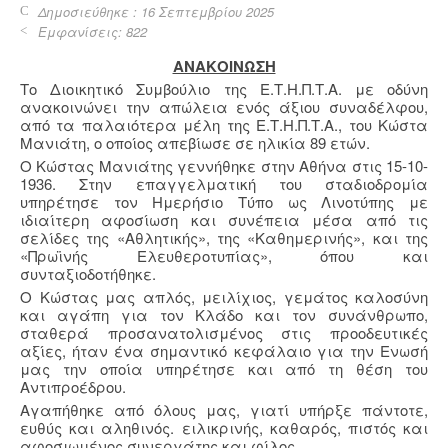
Δημοσιεύθηκε : 16 Σεπτεμβρίου 2025
Εμφανίσεις: 822
ΑΝΑΚΟΙΝΩΣΗ
Το Διοικητικό Συμβούλιο της Ε.Τ.Η.Π.Τ.Α. με οδύνη
ανακοινώνει την απώλεια ενός άξιου συναδέλφου,
από τα παλαιότερα μέλη της Ε.Τ.Η.Π.Τ.Α., του Κώστα
Μανιάτη, ο οποίος απεβίωσε σε ηλικία 89 ετών.
Ο Κώστας Μανιάτης γεννήθηκε στην Αθήνα στις 15-10-
1936. Στην επαγγελματική του σταδιοδρομία
υπηρέτησε τον Ημερήσιο Τύπο ως Λινοτύπης με
ιδιαίτερη αφοσίωση και συνέπεια μέσα από τις
σελίδες της «Αθλητικής», της «Καθημερινής», και της
«Πρωϊνής Ελευθεροτυπίας», όπου και
συνταξιοδοτήθηκε.
Ο Κώστας μας απλός, μειλίχιος, γεμάτος καλοσύνη
και αγάπη για τον Κλάδο και τον συνάνθρωπο,
σταθερά προσανατολισμένος στις προοδευτικές
αξίες, ήταν ένα σημαντικό κεφάλαιο για την Ενωσή
μας την οποία υπηρέτησε και από τη θέση του
Αντιπροέδρου.
Αγαπήθηκε από όλους μας, γιατί υπήρξε πάντοτε,
ευθύς και αληθινός. ειλικρινής, καθαρός, πιστός και
αφοσιωμένος συνεργάτης και φίλος.