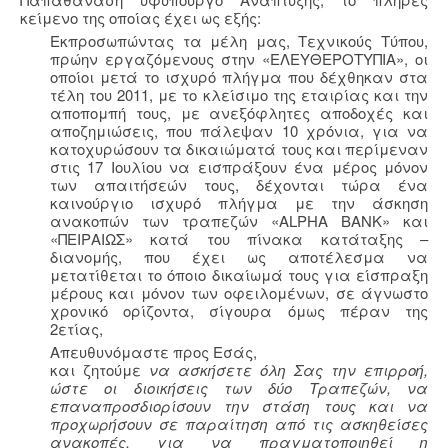
κείμενο της οποίας έχει ως εξής:
Εκπροσωπώντας τα μέλη μας, Τεχνικούς Τύπου,
πρώην εργαζόμενους στην «ΕΛΕΥΘΕΡΟΤΥΠΙΑ», οι
οποίοι μετά το ισχυρό πλήγμα που δέχθηκαν στα
τέλη του 2011, με το κλείσιμο της εταιρίας και την
αποπομπή τους, με ανεξόφλητες αποδοχές και
αποζημιώσεις, που πάλεψαν 10 χρόνια, για να
κατοχυρώσουν τα δικαιώματά τους και περίμεναν
στις 17 Ιουλίου να εισπράξουν ένα μέρος μόνον
των απαιτήσεών τους, δέχονται τώρα ένα
καινούργιο ισχυρό πλήγμα με την άσκηση
ανακοπών των τραπεζών «ALPHA BANK» και
«ΠΕΙΡΑΙΩΣ» κατά του πίνακα κατάταξης –
διανομής, που έχει ως αποτέλεσμα να
μετατίθεται το όποιο δικαίωμά τους για είσπραξη
μέρους και μόνον των οφειλομένων, σε άγνωστο
χρονικό ορίζοντα, σίγουρα όμως πέραν της
2ετίας,
Απευθυνόμαστε προς Εσάς,
και ζητούμε
να ασκήσετε όλη Σας την επιρροή,
ώστε οι διοικήσεις των δύο Τραπεζών, να
επαναπροσδιορίσουν την στάση τους και να
προχωρήσουν σε παραίτηση από τις ασκηθείσες
ανακοπές, για να πραγματοποιηθεί η