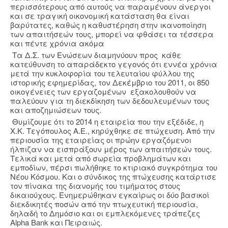
περισσότερους από αυτούς να παραμένουν άνεργοι
και σε τραγική οικονομική κατάσταση θα είναι
βαρύτατες, καθώς η καθυστέρηση στην ικανοποίηση
των απαιτήσεών τους, μπορεί να φθάσει τα τέσσερα
και πέντε χρόνια ακόμα
Τα Δ.Σ. των Ενώσεων διαμηνύουν προς κάθε
κατεύθυνση το απαράδεκτο γεγονός ότι εννέα χρόνια
μετά την κυκλοφορία του τελευταίου φύλλου της
ιστορικής εφημερίδας, τον Δεκέμβριο του 2011, οι 850
οικογένειες των εργαζομένων εξακολουθούν να
παλεύουν για τη διεκδίκηση των δεδουλευμένων τους
και αποζημιώσεων τους.
Θυμίζουμε ότι το 2014 η εταιρεία που την εξέδιδε, η
Χ.Κ. Τεγόπουλος Α.Ε., κηρύχθηκε σε πτώχευση. Από την
περιουσία της εταιρείας οι πρώην εργαζόμενοι
ήλπιζαν να εισπράξουν μέρος των απαιτήσεών τους.
Τελικά και μετά από σωρεία προβλημάτων και
εμποδίων, πέρσι πωλήθηκε το κτιριακό συγκρότημα του
Νέου Κόσμου. Και ο σύνδικος της πτώχευσης κατάρτισε
τον πίνακα της διανομής του τιμήματος στους
δικαιούχους. Ενημερώθηκαν εγκαίρως οι δύο βασικοί
διεκδικητές ποσών από την πτωχευτική περιουσία,
δηλαδή το Δημόσιο και οι εμπλεκόμενες τράπεζες
Alpha Bank και Πειραιώς.