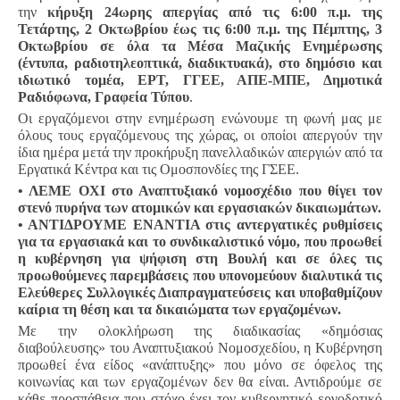
την
κήρυξη 24ωρης απεργίας από τις 6:00 π.μ. της
Τετάρτης, 2 Οκτωβρίου έως τις 6:00 π.μ. της Πέμπτης, 3
Οκτωβρίου σε όλα τα Μέσα Μαζικής Ενημέρωσης
(έντυπα, ραδιοτηλεοπτικά, διαδικτυακά), στο δημόσιο και
ιδιωτικό τομέα, ΕΡΤ, ΓΓΕΕ, ΑΠΕ-ΜΠΕ, Δημοτικά
Ραδιόφωνα, Γραφεία Τύπου
.
Οι εργαζόμενοι στην ενημέρωση ενώνουμε τη φωνή μας με
όλους τους εργαζόμενους της χώρας, οι οποίοι απεργούν την
ίδια ημέρα μετά την προκήρυξη πανελλαδικών απεργιών από τα
Εργατικά Κέντρα και τις Ομοσπονδίες της ΓΣΕΕ.
• ΛΕΜΕ ΟΧΙ στο Αναπτυξιακό νομοσχέδιο που θίγει τον
στενό πυρήνα των ατομικών και εργασιακών δικαιωμάτων.
• ΑΝΤΙΔΡΟΥΜΕ ΕΝΑΝΤΙΑ στις αντεργατικές ρυθμίσεις
για τα εργασιακά και το συνδικαλιστικό νόμο, που προωθεί
η κυβέρνηση για ψήφιση στη Βουλή και σε όλες τις
προωθούμενες παρεμβάσεις που υπονομεύουν διαλυτικά τις
Ελεύθερες Συλλογικές Διαπραγματεύσεις και υποβαθμίζουν
καίρια τη θέση και τα δικαιώματα των εργαζομένων.
Με την ολοκλήρωση της διαδικασίας «δημόσιας
διαβούλευσης» του Αναπτυξιακού Νομοσχεδίου, η Κυβέρνηση
προωθεί ένα είδος «ανάπτυξης» που μόνο σε όφελος της
κοινωνίας και των εργαζομένων δεν θα είναι. Αντιδρούμε σε
κάθε προσπάθεια που στόχο έχει τον κυβερνητικό εργοδοτικό