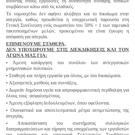
δίνοντας στους εργοδότες τη δυνατότητα σύναψης τοπικών
συμβάσεων κάτω από τις κλαδικές.
Το νομοσχέδιο δεν αφήνει αλώβητο και το δικαίωμα στην
απεργία, καθώς προωθείται η υποχρεωτική παρουσία στη
Γενική Συνέλευση ενός σωματείου του 50% + 1 των ταμειακά
τακτοποιημένων μελών, προκειμένου να είναι έγκυρη η
απόφαση για απεργία.
ΕΠΙΜΕΝΟΥΜΕ ΣΤΑΘΕΡΑ,
ΔΕΝ ΥΠΟΧΩΡΟΥΜΕ ΣΤΙΣ ΔΙΕΚΔΙΚΗΣΕΙΣ ΚΑΙ ΤΟΝ
ΑΓΩΝΑ ΜΑΣ ΓΙΑ:
• Άμεση κατάργηση του συνόλου των αντεργατικών
μνημονιακών πολιτικών.
• Σταθερή και πλήρη εργασία για όλους, με ίσα δικαιώματα.
• Αξιοπρεπείς μισθούς και συντάξεις.
• Δωρεάν δημόσια υγεία και ιατροφαρμακευτική περίθαλψη για
όλους τους ασφαλισμένους.
• Άμεση εξόφληση δεδουλευμένων, όπου οφείλονται.
• Ουσιαστικά και αποτελεσματικά μέτρα αντιμετώπισης της
ανεργίας.
• Αποκατάσταση του συστήματος συλλογικών
διαπραγματεύσεων και τήρηση της υποχρέωσης των εργοδοτών
για κατάρτιση και υπογραφή Συλλογικών Συμβάσεων