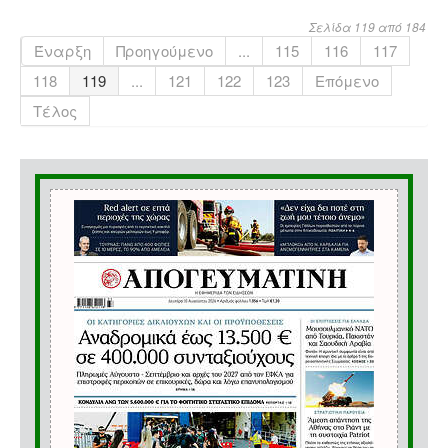
Σελίδα 119 από 184
Έναρξη
Προηγούμενο
...
115
116
117
118
119
...
121
122
123
Επόμενο
Τέλος