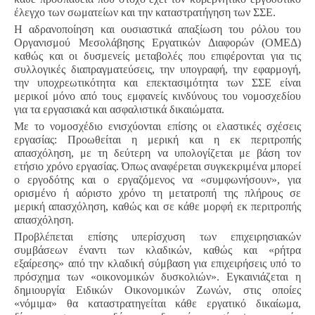
έλεγχο των σωματείων και την καταστρατήγηση των ΣΣΕ.
Η αδρανοποίηση και ουσιαστικά απαξίωση του ρόλου του
Οργανισμού Μεσολάβησης Εργατικών Διαφορών (ΟΜΕΔ)
καθώς και οι δυσμενείς μεταβολές που επιφέρονται για τις
συλλογικές διαπραγματεύσεις, την υπογραφή, την εφαρμογή,
την υποχρεωτικότητα και επεκτασιμότητα των ΣΣΕ είναι
μερικοί μόνο από τους εμφανείς κινδύνους του νομοσχεδίου
για τα εργασιακά και ασφαλιστικά δικαιώματα.
Με το νομοσχέδιο ενισχύονται επίσης οι ελαστικές σχέσεις
εργασίας: Προωθείται η μερική και η εκ περιτροπής
απασχόληση, με τη δεύτερη να υπολογίζεται με βάση τον
ετήσιο χρόνο εργασίας. Όπως αναφέρεται συγκεκριμένα μπορεί
ο εργοδότης και ο εργαζόμενος να «συμφωνήσουν», για
ορισμένο ή αόριστο χρόνο τη μετατροπή της πλήρους σε
μερική απασχόληση, καθώς και σε κάθε μορφή εκ περιτροπής
απασχόληση.
Προβλέπεται επίσης υπερίσχυση των επιχειρησιακών
συμβάσεων έναντι των κλαδικών, καθώς και «ρήτρα
εξαίρεσης» από την κλαδική σύμβαση για επιχειρήσεις υπό το
πρόσχημα των «οικονομικών δυσκολιών». Εγκαινιάζεται η
δημιουργία Ειδικών Οικονομικών Ζωνών, στις οποίες
«νόμιμα» θα καταστρατηγείται κάθε εργατικό δικαίωμα,