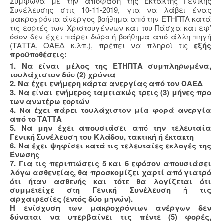
Σύμφωνα με την απόφαση της Έκτακτης Γενικής
Συνέλευσης στις 10-11-2019, για να λάβει ένας
μακροχρόνια άνεργος βοήθημα από την ΕΤΗΠΤΑ κατά
τις εορτές των Χριστουγέννων και του Πάσχα και εφ’
όσον δεν έχει πάρει δώρο ή βοήθημα από άλλη πηγή
(ΤΑΤΤΑ, ΟΑΕΔ κ.λπ.), πρέπει να πληροί τις
εξής
προϋποθέσεις:
1. Να είναι μέλος της ΕΤΗΠΤΑ συμπληρωμένα,
τουλάχιστον δύο (2) χρόνια
2. Να έχει ενήμερη κάρτα ανεργίας από τον ΟΑΕΔ
3. Να είναι ενήμερος ταμειακώς τρεις (3) μήνες προ
των ανωτέρω εορτών
4. Να έχει πάρει τουλάχιστον μία φορά ανεργία
από το ΤΑΤΤΑ
5. Να μην έχει απουσιάσει από την τελευταία
Γενική Συνέλευση του Κλάδου, τακτική ή έκτακτη
6. Να έχει ψηφίσει κατά τις τελευταίες εκλογές της
Ένωσης
7. Για τις περιπτώσεις 5 και 6 εφόσον απουσιάσει
λόγω ασθενείας, θα προσκομίζει χαρτί από γιατρό
ότι ήταν ασθενής και τότε θα λογίζεται ότι
συμμετείχε στη Γενική Συνέλευση ή τις
αρχαιρεσίες (εντός δύο μηνών).
Η ενίσχυση των μακροχρόνιων ανέργων δεν
δύναται να υπερβαίνει τις πέντε (5) φορές,