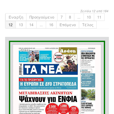
Σελίδα 12 από 184
Έναρξη
Προηγούμενο
7
8
...
10
11
12
13
14
...
16
Επόμενο
Τέλος