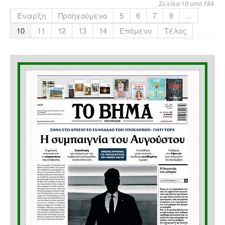
Σελίδα 10 από 184
Έναρξη
Προηγούμενο
5
6
7
8
...
10
11
12
13
14
Επόμενο
Τέλος