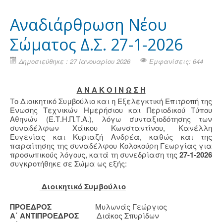
Αναδιάρθρωση Νέου
Σώματος Δ.Σ. 27-1-2026
Δημοσιεύθηκε : 27 Ιανουαρίου 2026
Εμφανίσεις: 644
Α Ν Α Κ Ο Ι Ν Ω Σ Η
Το Διοικητικό Συμβούλιο και η Εξελεγκτική Επιτροπή της
Ένωσης Τεχνικών Ημερήσιου και Περιοδικού Τύπου
Αθηνών (Ε.Τ.Η.Π.Τ.Α.), λόγω συνταξιοδότησης των
συναδέλφων Χάικου Κωνσταντίνου, Κανέλλη
Ευγενίας και Κυριαζή Ανδρέα, καθώς και της
παραίτησης της συναδέλφου Κολοκούρη Γεωργίας για
προσωπικούς λόγους, κατά τη συνεδρίαση της
27-1-2026
συγκροτήθηκε σε Σώμα ως εξής:
Διοικητικό Συμβούλιο
ΠΡΟΕΔΡΟΣ
Μυλωνάς Γεώργιος
Α΄ ΑΝΤΙΠΡΟΕΔΡΟΣ
Διάκος Σπυρίδων