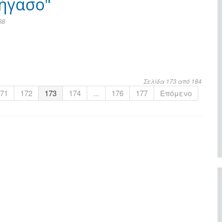
ήγασο"
38
Σελίδα 173 από 184
71
172
173
174
...
176
177
Επόμενο