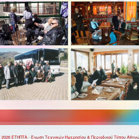
 2026 ΕΤΗΠΤΑ - Ένωση Τεχνικών Ημερησίου & Περιοδικού Τύπου Αθην