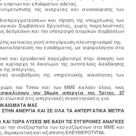
ων γιορτών και επιδοµάτων αδείας.
ντιμετώπισης της ανεργίας και ανακούφισης των
 διαπραγματεύσεων και τήρηση της υποχρέωσης των
λογικών Συμβάσεων Εργασίας, χωρίς παρελκυστικές
τους δεσμεύουν και την υπογραφή ατομικών συμβάσεων
ώτης κατοικίας-ρητή απαγόρευση πλειστηριασµού της.
 καταλήστευση του εισοδήματος, με αφορολόγητο στα
τικό και εργοδοτικό παρεμβατισμό στην άσκηση των
 κυρίαρχο το δικαίωμα της αυτοτελούς διεκδίκησης
α της απεργίας.
οτική αναβάθµιση της υπηρεσιακής ικανότητας των
 χώρο του Τύπου και των ΜΜΕ καλούν όλους τους
σφαλίσουν την 24ωρη απεργία της Τρίτης, 27
και ενωτικά στις απεργιακές συγκεντρώσεις για
ΔΙΚΑΙΩΜΑΤΑ ΜΑΣ
 ΣΤΗΝ ΑΝΕΡΓΙΑ ΚΑΙ ΣΕ ΟΛΑ ΤΑ ΑΝΤΕΡΓΑΤΙΚΑ ΜΕΤΡΑ
 ΚΑΙ ΤΩΡΑ ΛΥΣΕΙΣ ΜΕ ΒΑΣΗ ΤΙΣ ΣΥΓΧΡΟΝΕΣ ΑΝΑΓΚΕΣ
 και την ανεξαρτησία των εργαζομένων στα ΜΜΕ και
ς, δημοκρατική και αξιόπιστη ΕΛΕΥΘΕΡΟΤΥΠΙΑ.