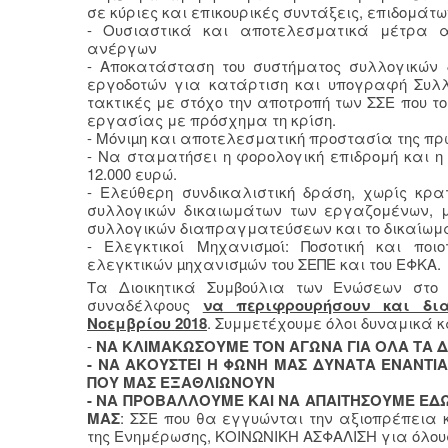
σε κύριες και επικουρικές συντάξεις, επιδομάτ
- Ουσιαστικά και αποτελεσματικά μέτρα α
ανέργων
- Αποκατάσταση του συστήματος συλλογικών
εργοδοτών για κατάρτιση και υπογραφή Συλ
τακτικές με στόχο την αποτροπή των ΣΣΕ που 
εργασίας με πρόσχημα τη κρίση.
- Μόνιµη και αποτελεσματική προστασία της πρ
- Να σταματήσει η φορολογική επιδρομή και η
12.000 ευρώ.
- Ελεύθερη συνδικαλιστική δράση, χωρίς κρα
συλλογικών δικαιωμάτων των εργαζομένων, με
συλλογικών διαπραγματεύσεων και το δικαίωμ
- Ελεγκτικοί Μηχανισµοί: Ποσοτική και ποι
ελεγκτικών µηχανισµών του ΣΕΠΕ και του ΕΦΚΑ.
Τα Διοικητικά Συμβούλια των Ενώσεων στο
συναδέλφους
να περιφρουρήσουν και δια
Νοεμβρίου 2018
. Συμμετέχουμε όλοι δυναμικά 
-
ΝΑ ΚΛΙΜΑΚΩΣΟΥΜΕ ΤΟΝ ΑΓΩΝΑ ΓΙΑ ΟΛΑ ΤΑ 
- ΝΑ ΑΚΟΥΣΤΕΙ Η ΦΩΝΗ ΜΑΣ ΔΥΝΑΤΑ ΕΝΑΝΤΙΑ
ΠΟΥ ΜΑΣ ΕΞΑΘΛΙΩΝΟΥΝ
- ΝΑ ΠΡΟΒΑΛΛΟΥΜΕ ΚΑΙ ΝΑ ΑΠΑΙΤΗΣΟΥΜΕ ΕΔΩ
ΜΑΣ
: ΣΣΕ που θα εγγυώνται την αξιοπρέπεια
της Ενημέρωσης, ΚΟΙΝΩΝΙΚΗ ΑΣΦΑΛΙΣΗ για όλου