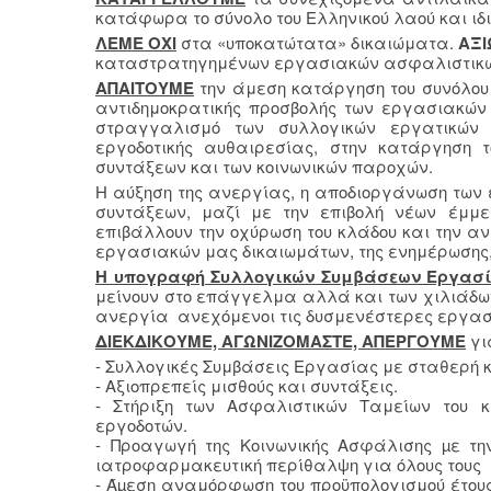
κατάφωρα το σύνολο του Ελληνικού λαού και ιδ
ΛΕΜΕ ΟΧΙ
στα «υποκατώτατα» δικαιώματα.
ΑΞ
καταστρατηγημένων εργασιακών ασφαλιστικών
ΑΠΑΙΤΟΥΜΕ
την άμεση κατάργηση του συνόλου 
αντιδημοκρατικής προσβολής των εργασιακών 
στραγγαλισμό των συλλογικών εργατικών 
εργοδοτικής αυθαιρεσίας, στην κατάργηση τ
συντάξεων και των κοινωνικών παροχών.
Η αύξηση της ανεργίας, η αποδιοργάνωση των 
συντάξεων, μαζί με την επιβολή νέων έμμ
επιβάλλουν την οχύρωση του κλάδου και την α
εργασιακών μας δικαιωμάτων, της ενημέρωσης, τ
Η υπογραφή Συλλογικών Συμβάσεων Εργασ
μείνουν στο επάγγελμα αλλά και των χιλιάδω
ανεργία ανεχόμενοι τις δυσμενέστερες εργασ
ΔΙΕΚΔΙΚΟΥΜΕ, ΑΓΩΝΙΖΟΜΑΣΤΕ, ΑΠΕΡΓΟΥΜΕ
γι
- Συλλογικές Συμβάσεις Εργασίας με σταθερή κ
- Αξιοπρεπείς μισθούς και συντάξεις.
- Στήριξη των Ασφαλιστικών Ταμείων του κ
εργοδοτών.
- Προαγωγή της Κοινωνικής Ασφάλισης µε τη
ιατροφαρμακευτική περίθαλψη για όλους τους
- Άµεση αναμόρφωση του προϋπολογισμού έτου