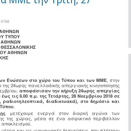
 6798
 ΑΘΗΝΩΝ
ΟΥ ΤΥΠΟΥ
Ν ΑΘΗΝΩΝ
 ΘΕΣΣΑΛΟΝΙΚΗΣ
ΠΟΥ ΑΘΗΝΩΝ
ΙΚΗΣ
ων Ενώσεων στο χώρο του Τύπου και των ΜΜΕ
, στην
ιο της 24ωρης πανελλαδικής απεργιακής κινητοποίησης
οεμβρίου,
αποφάσισαν την κήρυξη 24ωρης απεργίας
8 έως τις 6.00 π.μ. της Τετάρτης, 28 Νοεμβρίου 2018 σε
ραδιοτηλεοπτικά, διαδικτυακά), στο δημόσιο και
 Τύπου
.
ης
μετέχουμε ενεργά στον διαρκή αγώνα των
ης της χώρας, μέσα σε ένα ασφυκτικό περιβάλλον
ύ αποκλεισμού.
μέτρα και τις μνημονιακές δεσμεύσεις, που πλήττουν