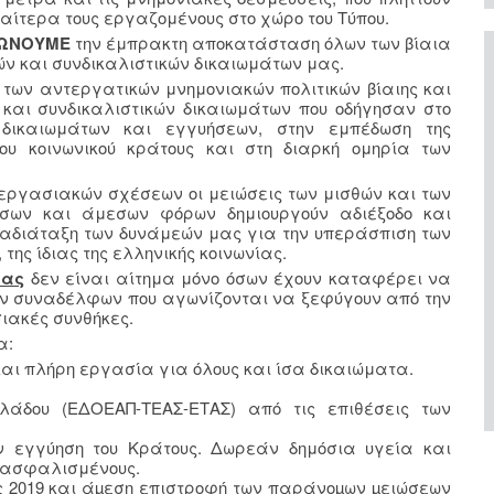
ιαίτερα τους εργαζομένους στο χώρο του Τύπου.
ΙΩΝΟΥΜΕ
την έμπρακτη αποκατάσταση όλων των βίαια
 και συνδικαλιστικών δικαιωμάτων μας.
των αντεργατικών μνημονιακών πολιτικών βίαιης και
και συνδικαλιστικών δικαιωμάτων που οδήγησαν στο
δικαιωμάτων και εγγυήσεων, στην εμπέδωση της
ου κοινωνικού κράτους και στη διαρκή ομηρία των
εργασιακών σχέσεων οι μειώσεις των μισθών και των
εσων και άμεσων φόρων δημιουργούν αδιέξοδο και
ναδιάταξη των δυνάμεών μας για την υπεράσπιση των
ης ίδιας της ελληνικής κοινωνίας.
ίας
δεν είναι αίτημα μόνο όσων έχουν καταφέρει να
ν συναδέλφων που αγωνίζονται να ξεφύγουν από την
ιακές συνθήκες.
α:
αι πλήρη εργασία για όλους και ίσα δικαιώματα.
λάδου (ΕΔΟΕΑΠ-ΤΕΑΣ-ΕΤΑΣ) από τις επιθέσεις των
ν εγγύηση του Κράτους. Δωρεάν δημόσια υγεία και
 ασφαλισμένους.
ς 2019 και άµεση επιστροφή των παράνοµων µειώσεων