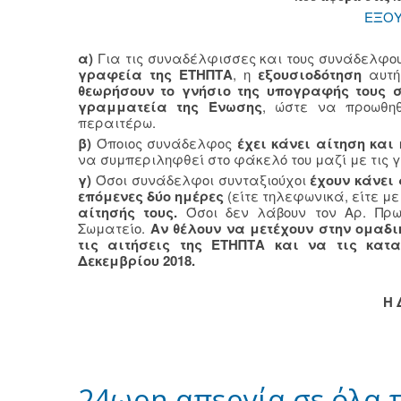
ΕΞΟΥ
α)
Για τις συναδέλφισσες και τους συνάδελφο
γραφεία της ΕΤΗΠΤΑ
, η
εξουσιοδότηση
αυτ
θεωρήσουν το γνήσιο της υπογραφής τους σ
γραμματεία της Ένωσης
, ώστε να προωθηθ
περαιτέρω.
β)
Όποιος συνάδελφος
έχει κάνει αίτηση και
να συμπεριληφθεί στο φάκελό του μαζί με τις 
γ)
Όσοι συνάδελφοι συνταξιούχοι
έχουν κάνει
επόμενες δύο ημέρες
(είτε τηλεφωνικά, είτε με 
αίτησής τους.
Όσοι δεν λάβουν τον Αρ. Πρωτ
Σωματείο.
Αν θέλουν να μετέχουν στην ομαδ
τις αιτήσεις της ΕΤΗΠΤΑ και να τις κατ
Δεκεμβρίου 2018.
Η 
24ωρη απεργία σε όλα 