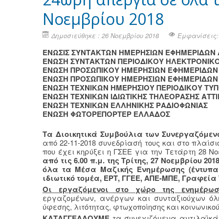
Νοεμβρίου 2018
Δημοσιεύθηκε : 26 Νοεμβρίου 2018
Εμφανίσεις:
ΕΝΩΣΙΣ ΣΥΝΤΑΚΤΩΝ ΗΜΕΡΗΣΙΩΝ ΕΦΗΜΕΡΙΔΩΝ
ΕΝΩΣΗ ΣΥΝΤΑΚΤΩΝ ΠΕΡΙΟΔΙΚΟΥ ΗΛΕΚΤΡΟΝΙΚ
ΕΝΩΣΗ ΠΡΟΣΩΠΙΚΟΥ ΗΜΕΡΗΣΙΩΝ ΕΦΗΜΕΡΙΔΩ
ΕΝΩΣΗ ΠΡΟΣΩΠΙΚΟΥ ΗΜΕΡΗΣΙΩΝ ΕΦΗΜΕΡΙΔΩΝ
ΕΝΩΣΗ ΤΕΧΝΙΚΩΝ ΗΜΕΡΗΣΙΟΥ ΠΕΡΙΟΔΙΚΟΥ ΤΥ
ΕΝΩΣΗ ΤΕΧΝΙΚΩΝ ΙΔΙΩΤΙΚΗΣ ΤΗΛΕΟΡΑΣΗΣ ΑΤΤ
ENΩΣΗ ΤΕΧΝΙΚΩΝ ΕΛΛΗΝΙΚΗΣ ΡΑΔΙΟΦΩΝΙΑΣ
ΕΝΩΣΗ ΦΩΤΟΡΕΠΟΡΤΕΡ ΕΛΛΑΔΟΣ
Τα Διοικητικά Συμβούλια των Συνεργαζόμεν
από 22-11-2018 συνεδρίασή τους και στο πλαίσ
που έχει κηρύξει η ΓΣΕΕ για την Τετάρτη 28 Ν
από τις 6.00 π.μ. της Τρίτης, 27 Νοεμβρίου 201
όλα τα Μέσα Μαζικής Ενημέρωσης (έντυπα, 
ιδιωτικό τομέα, ΕΡΤ, ΓΓΕΕ, ΑΠΕ-ΜΠΕ, Γραφεία
Οι εργαζόμενοι στο χώρο της ενημέρωσ
εργαζομένων, ανέργων και συνταξιούχων όλ
ύφεσης, λιτότητας, φτωχοποίησης και κοινωνικο
ΚΑΤΑΓΓΕΛΛΟΥΜΕ
τα συνεχιζόμενα αντιλαϊκά 