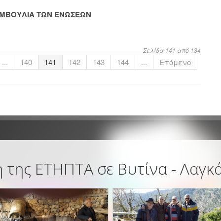
ΣΥΜΒΟΥΛΙΑ ΤΩΝ ΕΝΩΣΕΩΝ
Σελίδα 141 από 184
...
140
141
142
143
144
...
Επόμενο
 της ΕΤΗΠΤΑ σε Βυτίνα - Λαγκ