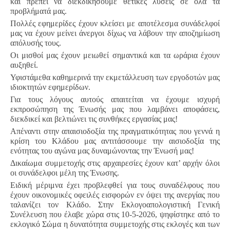
και πρέπει να διεκδικήσουμε θετικές λύσεις σε όλα τα
προβλήματά μας.
Πολλές εφημερίδες έχουν κλείσει με αποτέλεσμα συνάδελφοί
μας να έχουν μείνει άνεργοι δίχως να λάβουν την αποζημίωση
απόλυσής τους.
Οι μισθοί μας έχουν μειωθεί σημαντικά και τα ωράρια έχουν
αυξηθεί.
Υφιστάμεθα καθημερινά την εκμετάλλευση των εργοδοτών μας
ιδιοκτητών εφημερίδων.
Για τους λόγους αυτούς απαιτείται να έχουμε ισχυρή
εκπροσώπηση της Ένωσής μας που λαμβάνει αποφάσεις,
διεκδικεί και βελτιώνει τις συνθήκες εργασίας μας!
Απέναντι στην απαισιοδοξία της πραγματικότητας που γεννά η
κρίση του Kλάδου μας αντιτάσσουμε την αισιοδοξία της
ενότητας του αγώνα μας δυναμώνοντας την Ένωσή μας!
Δικαίωμα συμμετοχής στις αρχαιρεσίες έχουν κατ’ αρχήν όλοι
οι συνάδελφοι μέλη της Ένωσης.
Ειδική μέριμνα έχει προβλεφθεί για τους συναδέλφους που
έχουν οικονομικές οφειλές εισφορών εν όψει της ανεργίας που
ταλανίζει τον Kλάδο. Στην Εκλογοαπολογιστική Γενική
Συνέλευση που έλαβε χώρα στις 10-5-2026, ψηφίστηκε από το
εκλογικό Σώμα η δυνατότητα συμμετοχής στις εκλογές και των