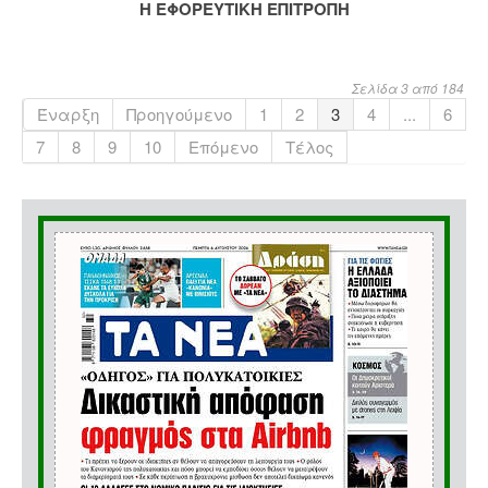
Η ΕΦΟΡΕΥΤΙΚΗ ΕΠΙΤΡΟΠΗ
Σελίδα 3 από 184
Έναρξη
Προηγούμενο
1
2
3
4
...
6
7
8
9
10
Επόμενο
Τέλος