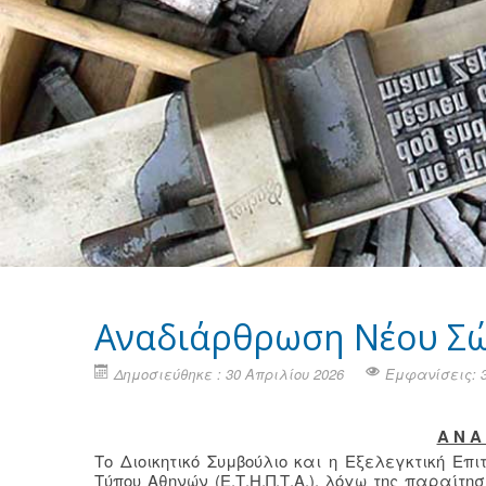
Αναδιάρθρωση Νέου Σώ
Δημοσιεύθηκε : 30 Απριλίου 2026
Εμφανίσεις: 
Α Ν Α 
Το Διοικητικό Συμβούλιο και η Εξελεγκτική Επ
Τύπου Αθηνών (Ε.Τ.Η.Π.Τ.Α.), λόγω της παραίτ