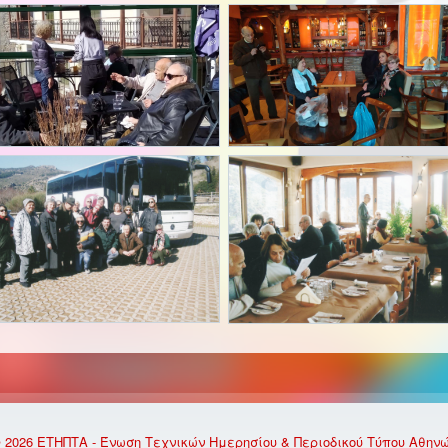
 2026 ΕΤΗΠΤΑ - Ένωση Τεχνικών Ημερησίου & Περιοδικού Τύπου Αθην