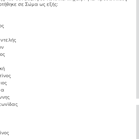
τήθηκε σε Σώμα ως εξής:
ς
τελής
ν
ος
κή
ος
ος
ρα
ης
ίδας
ος