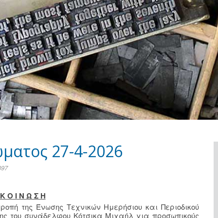
ματος 27-4-2026
397
Κ Ο Ι Ν Ω Σ Η
ιτροπή της Ένωσης Τεχνικών Ημερήσιου και Περιοδικού
ησης του συνάδελφου Κότσικα Μιχαήλ για προσωπικούς