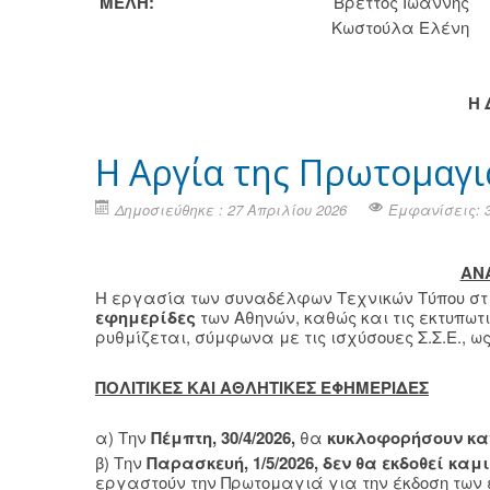
ΜΕΛΗ:
Βρεττός Ιωάννης
Κωστούλα Ελένη
H
H Αργία της Πρωτομαγι
Δημοσιεύθηκε : 27 Απριλίου 2026
Εμφανίσεις: 
ΑΝ
Η εργασία των συναδέλφων Τεχνικών Τύπου στι
εφημερίδες
των Αθηνών, καθώς και τις εκτυπωτ
ρυθμίζεται, σύμφωνα με τις ισχύσουες Σ.Σ.Ε., ως
ΠΟΛΙΤΙΚΕΣ ΚΑΙ ΑΘΛΗΤΙΚΕΣ ΕΦΗΜΕΡΙΔΕΣ
α) Την
Πέμπτη, 30/4/2026,
θα
κυκλοφορήσουν κα
β) Την
Παρασκευή, 1/5/2026,
δεν θα εκδοθεί καμ
εργαστούν την Πρωτομαγιά για την έκδοση των