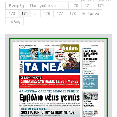
Έναρξη
Προηγούμενο
...
170
171
172
173
174
...
176
177
178
Επόμενο
Τέλος