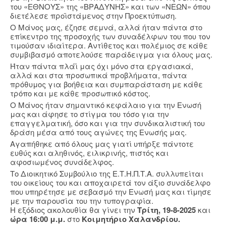
του «ΕΘΝΟΥΣ» της «ΒΡΑΔΥΝΗΣ» και των «ΝΕΩΝ» όπου
διετέλεσε προϊστάμενος στην Προεκτύπωση.
Ο Μάνος μας, έζησε σεμνά, αλλά ήταν πάντα στο
επίκεντρο της προσοχής των συναδέλφων του που τον
τιμούσαν ιδιαίτερα. Αντίθετος και πολέμιος σε κάθε
συμβιβασμό αποτελούσε παράδειγμα για όλους μας.
Ήταν πάντα πλάϊ μας όχι μόνο στα εργασιακά,
αλλά και στα προσωπικά προβλήματα, πάντα
πρόθυμος για βοήθεια και συμπαράσταση με κάθε
τρόπο και με κάθε προσωπικό κόστος.
Ο Μάνος ήταν σημαντικό κεφάλαιο για την Ενωσή
μας και άφησε το στίγμα του τόσο για την
επαγγελματική, όσο και για την συνδικαλιστική του
δράση μέσα από τους αγώνες της Ενωσής μας.
Αγαπήθηκε από όλους μας γιατί υπήρξε πάντοτε
ευθύς και αληθινός, ειλικρινής, πιστός και
αφοσιωμένος συνάδελφος.
Το Διοικητικό Συμβούλιο της Ε.Τ.Η.Π.Τ.Α. συλλυπείται
του οικείους του και αποχαιρετά τον άξιο συνάδελφο
που υπηρέτησε με σεβασμό την Ενωσή μας και τίμησε
με την παρουσία του την τυπογραφία.
Η εξόδιος ακολουθία θα γίνει την
Τρίτη, 19-8-2025
και
ώρα 16:00 μ.μ.
στο
Κοιμητήριο Χαλανδρίου.