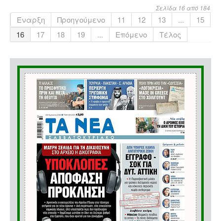
Σελίδα 16 από 184
Έναρξη
Προηγούμενο
11
12
13
...
15
16
17
18
19
...
Επόμενο
Τέλος