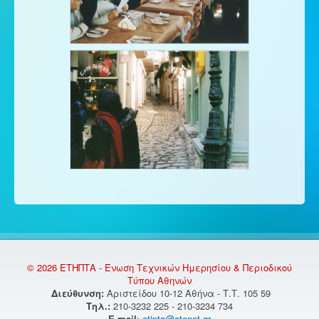
© 2026 ΕΤΗΠΤΑ - Ένωση Τεχνικών Ημερησίου & Περιοδικού
Τύπου Αθηνών
Διεύθυνση:
Αριστείδου 10-12 Αθήνα - Τ.Τ. 105 59
Τηλ.:
210-3232 225 - 210-3234 734
E-mail
:
etipta@otenet.gr