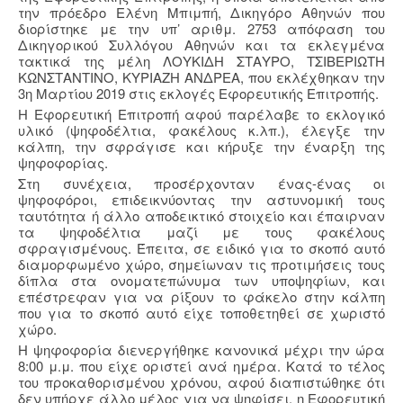
την πρόεδρο Ελένη Μπιμπή, Δικηγόρο Αθηνών που
διορίστηκε με την υπ’ αριθμ. 2753 απόφαση του
Δικηγορικού Συλλόγου Αθηνών και τα εκλεγμένα
τακτικά της μέλη ΛΟΥΚΙΔΗ ΣΤΑΥΡΟ, ΤΣΙΒΕΡΙΩΤΗ
ΚΩΝΣΤΑΝΤΙΝΟ, ΚΥΡΙΑΖΗ ΑΝΔΡΕΑ, που εκλέχθηκαν την
3η Μαρτίου 2019 στις εκλογές Εφορευτικής Επιτροπής.
Η Εφορευτική Επιτροπή αφού παρέλαβε το εκλογικό
υλικό (ψηφοδέλτια, φακέλους κ.λπ.), έλεγξε την
κάλπη, την σφράγισε και κήρυξε την έναρξη της
ψηφοφορίας.
Στη συνέχεια, προσέρχονταν ένας-ένας οι
ψηφοφόροι, επιδεικνύοντας την αστυνομική τους
ταυτότητα ή άλλο αποδεικτικό στοιχείο και έπαιρναν
τα ψηφοδέλτια μαζί με τους φακέλους
σφραγισμένους. Έπειτα, σε ειδικό για το σκοπό αυτό
διαμορφωμένο χώρο, σημείωναν τις προτιμήσεις τους
δίπλα στα ονοματεπώνυμα των υποψηφίων, και
επέστρεφαν για να ρίξουν το φάκελο στην κάλπη
που για το σκοπό αυτό είχε τοποθετηθεί σε χωριστό
χώρο.
Η ψηφοφορία διενεργήθηκε κανονικά μέχρι την ώρα
8:00 μ.μ. που είχε οριστεί ανά ημέρα. Κατά το τέλος
του προκαθορισμένου χρόνου, αφού διαπιστώθηκε ότι
δεν υπήρχε άλλο μέλος για να ψηφίσει, η Εφορευτική