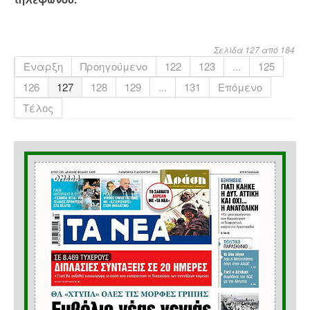
Σελίδα 127 από 184
Έναρξη
Προηγούμενο
122
123
...
125
126
127
128
129
...
131
Επόμενο
Τέλος