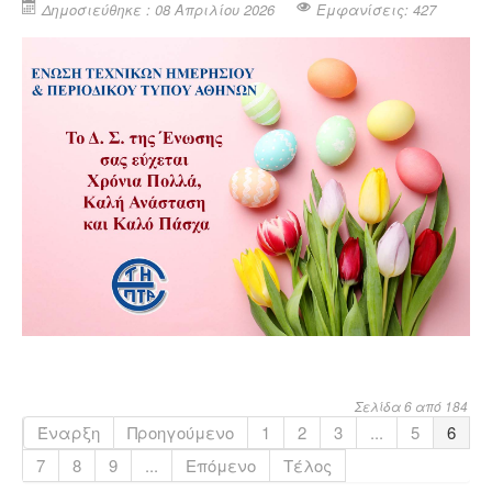
Δημοσιεύθηκε : 08 Απριλίου 2026
Εμφανίσεις: 427
Σελίδα 6 από 184
Έναρξη
Προηγούμενο
1
2
3
...
5
6
7
8
9
...
Επόμενο
Τέλος