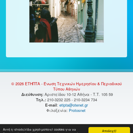
© 2026 ΕΤΗΠΤΑ - Ένωση Τεχνικών Ημερησίου & Περιοδικού
Τύπου Αθηνών
Διεύθυνση:
Αριστείδου 10-12 Αθήνα - Τ.Τ. 105 59
Τηλ.:
210-3232 225 - 210-3234 734
E-mail
:
etipta@otenet.gr
Φιλοξενία:
Protosnet
Αυτή η ιστοσελίδα χρησιμοποιεί cookies για να
Αποδοχή!