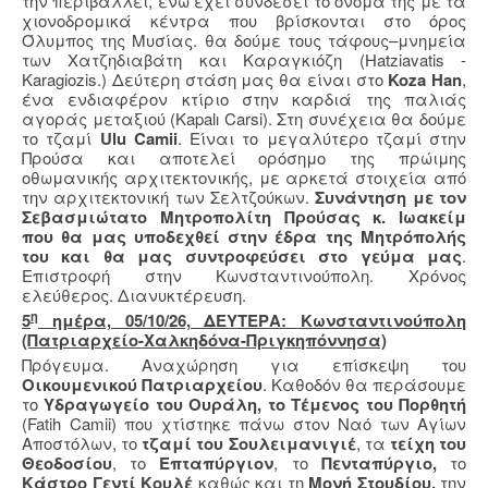
την περιβάλλει, ενώ έχει συνδέσει το όνομά της με τα
χιονοδρομικά κέντρα που βρίσκονται στο όρος
Όλυμπος της Μυσίας. θα δούμε τους τάφους–μνημεία
των Χατζηδιαβάτη και Καραγκιόζη (Hatziavatis -
Karagiozis.) Δεύτερη στάση μας θα είναι στο
Koza Han
,
ένα ενδιαφέρον κτίριο στην καρδιά της παλιάς
αγοράς μεταξιού (Kapalı Carsi). Στη συνέχεια θα δούμε
το τζαμί
Ulu Camii
. Είναι το μεγαλύτερο τζαμί στην
Προύσα και αποτελεί ορόσημο της πρώιμης
οθωμανικής αρχιτεκτονικής, με αρκετά στοιχεία από
την αρχιτεκτονική των Σελτζούκων.
Συνάντηση με τον
Σεβασμιώτατο Μητροπολίτη Προύσας κ. Ιωακείμ
που θα μας υποδεχθεί στην έδρα της Μητρόπολής
του και θα μας συντροφεύσει στο γεύμα μας
.
Επιστροφή στην Κωνσταντινούπολη. Χρόνος
ελεύθερος. Διανυκτέρευση.
η
5
ημέρα, 05/10/26, ΔΕΥΤΕΡΑ: Κωνσταντινούπολη
(Πατριαρχείο-Χαλκηδόνα-Πριγκηπόννησα)
Πρόγευμα. Αναχώρηση για επίσκεψη του
Οικουμενικού Πατριαρχείου
. Καθοδόν θα περάσουμε
το
Υδραγωγείο του Ουράλη, το Τέμενος του Πορθητή
(
Fatih
Camii
) που χτίστηκε πάνω στον Ναό των Αγίων
Αποστόλων, το
τζαμί του Σουλειμανιγιέ
, τα
τείχη του
Θεοδοσίου
, το
Επταπύργιον
, το
Πενταπύργιο,
το
Κάστρο Γεντί Κουλέ
καθώς και τη
Μονή Στουδίου,
την