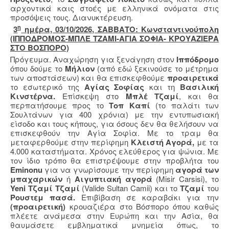
αρχοντικά καις στοές με ελληνικά ονόματα στις
προσόψεις τους. Διανυκτέρευση.
η
3
ημέρα, 03/10/2026, ΣΑΒΒΑΤΟ: Κωνσταντινούπολη
(ΙΠΠΟΔΡΟΜΟΣ-ΜΠΛΕ ΤΖΑΜΙ-ΑΓΙΑ ΣΟΦΙΑ- ΚΡΟΥΑΖΙΕΡΑ
ΣΤΟ ΒΟΣΠΟΡΟ)
Πρόγευμα. Αναχώρηση για ξενάγηση στον
Ιππόδρομο
όπου δούμε το
Μήλιον
(από εδώ ξεκινούσε το μέτρημα
των αποστάσεων) και θα επισκεφθούμε
προαιρετικά
το εσωτερικό της
Αγίας Σοφίας
και τη
Βασιλική
Κινστέρνα.
Επίσκεψη στο
Μπλέ
Τζαμί
, και θα
περπατήσουμε προς το
Τοπ Καπί
(το παλάτι των
Σουλτάνων για 400 χρόνια) με την εντυπωσιακή
είσοδο και τους κήπους, για όσους δεν θα θελήσουν να
επισκεφθούν την Αγία Σοφία. Με το τραμ θα
μεταφερθούμε στην περίφημη
Κλειστή Αγορά,
με τα
4.000 καταστήματα. Χρόνος ελεύθερος για ψώνια. Με
τον ίδιο τρόπο θα επιστρέψουμε στην προβλήτα του
Eminonu
για να γνωρίσουμε την περίφημη
αγορά των
μπαχαρικών
ή
Αιγυπτιακή αγορά
(Misir Carsisi), το
Yeni
Τζαμί Τζαμί
(Valide Sultan Camii)
και το
Τζαμί
του
Ρουστεμ πασά.
Επιβίβαση σε καραβάκι για την
(προαιρετική)
κρουαζιέρα στο Βόσπορο όπου καθώς
πλέετε ανάμεσα στην Ευρώπη και την Ασία, θα
θαυμάσετε εμβληματικά μνημεία όπως, το