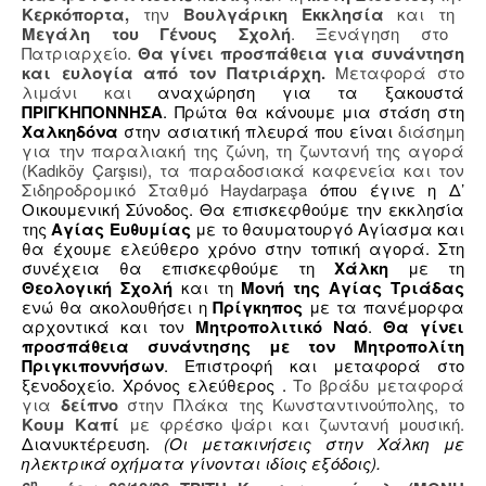
Κερκόπορτα,
την
Βουλγάρικη Εκκλησία
και τη
Μεγάλη του Γένους Σχολή
. Ξενάγηση στο
Πατριαρχείο.
Θα γίνει προσπάθεια για συνάντηση
και ευλογία από τον Πατριάρχη.
Μεταφορά στο
λιμάνι και
αναχώρηση για τα ξακουστά
ΠΡΙΓΚΗΠΟΝΝΗΣΑ
. Πρώτα θα κάνουμε μια στάση στη
Χαλκηδόνα
στην ασιατική πλευρά που είναι
διάσημη
για την παραλιακή της ζώνη, τη ζωντανή της αγορά
(Kadıköy Çarşısı), τα παραδοσιακά καφενεία και τον
Σιδηροδρομικό Σταθμό Haydarpaşa
όπου έγινε η Δ’
Οικουμενική Σύνοδος. Θα επισκεφθούμε την εκκλησία
της
Αγίας Ευθυμίας
με το θαυματουργό Αγίασμα και
θα έχουμε ελεύθερο χρόνο στην τοπική αγορά. Στη
συνέχεια θα επισκεφθούμε τη
Χάλκη
με τη
Θεολογική Σχολή
και τη
Μονή της Αγίας Τριάδας
ενώ θα ακολουθήσει η
Πρίγκηπος
με τα πανέμορφα
αρχοντικά και τον
Μητροπολιτικό Ναό
.
Θα γίνει
προσπάθεια συνάντησης με τον Μητροπολίτη
Πριγκιποννήσων
. Επιστροφή και μεταφορά στο
ξενοδοχείο. Χρόνος ελεύθερος .
Το βράδυ μεταφορά
για
δείπνο
στην Πλάκα της Κωνσταντινούπολης, το
Κουμ Καπί
με φρέσκο ψάρι και ζωντανή μουσική.
Διανυκτέρευση.
(Οι μετακινήσεις στην Χάλκη με
ηλεκτρικά οχήματα γίνονται ιδίοις εξόδοις).
η