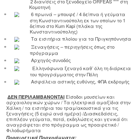
2 διαν/σεις στο ξενοδοχείο
ORFEAS
*** στη
Κομοτηνή
6 πρωινά – μπουφέ / 4 δείπνα ή γεύματα
στη Κωνσταντινούπολη εκ των οποίων το 1
δείπνο στ
o
Kum
Kapi
(πλάκα της
Κωνσταντινούπολης)
Τα εισιτήρια πλοίου για τα Πριγκηπόννησα
Ξεναγήσεις – περιηγήσεις όπως στο
πρόγραμμα
Αρχηγός-συνοδός
Ελληνόφωνα ξεναγό καθ’ όλη τη διάρκεια
του προγράμματος στην Πόλη
Ασφάλεια αστικής ευθύνης, ΦΠΑ εκδρομής
ΔΕΝ ΠΕΡΙΛΑΜΒΑΝ
ONTAI
Είσοδοι μουσείων και
αρχαιολογικών χώρων / Τα ηλεκτρικά αμαξίδια στην
Χάλκη / τα εισιτήρια του τραμ/ακουστικά για τις
ξεναγήσεις (5 ευρώ ανά ημέρα) /Διασκεδάσεις,
επιπλέον γεύματα, ποτά, εκδηλώσεις και γενικά ότι
αναγράφεται στο πρόγραμμα ως προαιρετικό /
Φιλοδωρήματα
Προαιρετικά Προγράμματα: