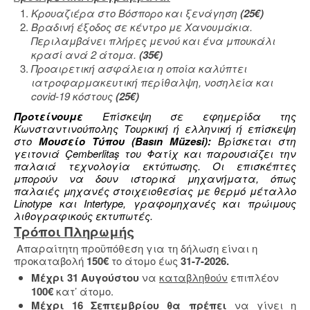
Κρουαζιέρα στο Βόσπορο και ξενάγηση
(25€)
Βραδινή έξοδος σε κέντρο με Χανουμάκια.
Περιλαμβάνει πλήρες μενού και ένα μπουκάλι
κρασί ανά 2 άτομα.
(
35
€)
Προαιρετική ασφάλεια η οποία καλύπτει
ιατροφαρμακευτική περίθαλψη, νοσηλεία και
covid-19 κόστους
(25€)
Προτείνουμε
Επίσκεψη σε εφημερίδα της
Κωνσταντινούπολης Τουρκική ή ελληνική ή επίσκεψη
στο
Μουσείο Τύπου (Basın Müzesi):
Βρίσκεται στη
γειτονιά Çemberlitaş του Φατίχ και παρουσιάζει την
παλαιά τεχνολογία εκτύπωσης. Οι επισκέπτες
μπορούν να δουν ιστορικά μηχανήματα, όπως
παλαιές μηχανές στοιχειοθεσίας με θερμό μέταλλο
Linotype και Intertype, γραφομηχανές και πρώιμους
λιθογραφικούς εκτυπωτές.
Τρόποι Πληρωμής
Απαραίτητη προϋπόθεση για τη δήλωση είναι η
προκαταβολή
150€
το άτομο έως
31-7-2026.
Μέχρι 31 Αυγούστου
να
καταβληθούν
επιπλέον
100€
κατ’ άτομο.
Μέχρι 16 Σεπτεμβρίου θα πρέπει
να γίνει η