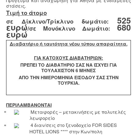
Πρόγευμα και αναχώρηση για Αθήνα με ενδιάμεσες
στάσεις.
Τιμή το άτομο
525
σε Δίκλινο/Τρίκλινο δωμάτιο:
ευρώ
680
/σε Μονόκλινο Δωμάτιο:
ευρώ
Διαβατήριο ή ταυτότητα νέου τύπου απαραίτητα.
ΓΙΑ ΚΑΤΟΧΟΥΣ ΔΙΑΒΑΤΗΡΙΩΝ:
ΠΡΕΠΕΙ ΤΟ ΔΙΑΒΑΤΗΡΙΟ ΣΑΣ ΝΑ ΙΣΧΥΕΙ ΓΙΑ
ΤΟΥΛΑΧΙΣΤΟΝ 6 ΜΗΝΕΣ
ΑΠΟ ΤΗΝ ΗΜΕΡΟΜΗΝΙΑ ΕΙΣΟΔΟΥ ΣΑΣ ΣΤΗΝ
ΤΟΥΡΚΙΑ.
ΠΕΡΙΛΑΜΒΑΝΟΝΤΑΙ
Μεταφορές – μετακινήσεις με πολυτελές
λεωφορείο
4 διαν/σεις στο ξενοδοχείο
FOR
SIDES
HOTEL
LIONS
**** στην Κων/πολη