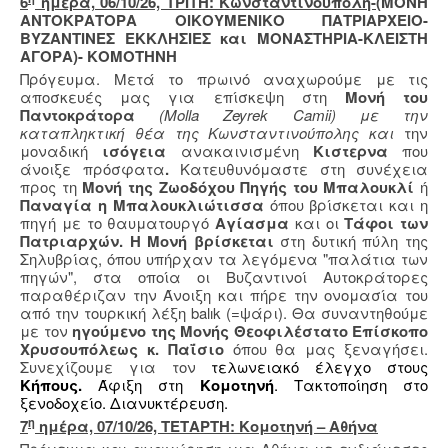
6
ημέρα, 06/10/26, ΤΡΙΤΗ: Κωνσταντινούπολη-
(ΜΟΝΗ
ΑΝΤΟΚΡΑΤΟΡΑ ΟΙΚΟΥΜΕΝΙΚΟ ΠΑΤΡΙΑΡΧΕΙΟ-
ΒΥΖΑΝΤΙΝΕΣ ΕΚΚΛΗΣΙΕΣ και ΜΟΝΑΣΤΗΡΙΑ-ΚΛΕΙΣΤΗ
ΑΓΟΡΑ)- ΚΟΜΟΤΗΝΗ
Πρόγευμα. Μετά το πρωινό αναχωρούμε με τις
αποσκευές μας για επίσκεψη στη
Μονή του
Παντοκράτορα
(Molla Zeyrek Camii) με την
καταπληκτική θέα της Κωνσταντινούπολης και
την
μοναδική
ισόγεια
ανακαινισμένη
Κιστερνα
που
άνοιξε πρόσφατα
.
Κατευθυνόμαστε στη συνέχεια
προς τη
Μονή της Ζωοδόχου Πηγής του Μπαλουκλί
ή
Παναγία η Μπαλουκλιώτισσα
όπου βρίσκεται και η
πηγή με το θαυματουργό
Αγίασμα
και οι
Τάφοι των
Πατριαρχών. Η Μονή βρίσκεται
στη δυτική πύλη της
Σηλυβρίας, όπου υπήρχαν τα λεγόμενα "παλάτια των
πηγών", στα οποία οι Βυζαντινοί Αυτοκράτορες
παραθέριζαν την Άνοιξη και πήρε την ονομασία του
από την τουρκική λέξη balık (=ψάρι). Θα συναντηθούμε
με τον
ηγούμενο της Μονής
Θεοφιλέστατο Επίσκοπο
Χρυσουπόλεως κ. Παΐσιο
όπου θα μας ξεναγήσει.
Συνεχίζουμε για τον
τελωνειακό έλεγχο στους
Κήπους.
Άφιξη στη
Κομοτηνή
. Τακτοποίηση στο
ξενοδοχείο. Διανυκτέρευση.
η
7
ημέρα, 07/10/26, ΤΕΤΑΡΤΗ: Κομοτηνή – Αθήνα