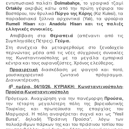
εντυπωσιακό παλάτι
Dolmabahçe,
το γραφικό τζαμί
Ortaköy
ακριβώς κάτω από την πρώτη γέφυρα του
Βοσπόρου, τον θρυλικό
Πύργο της Κόρης
(Kız Kulesi), τα
παραδοσιακά ξύλινα αρχοντικά (Yalı), τα φρούρια
Rumeli Hisarı
και
Anadolu Hisarı και τις παλιές
ελληνικές συνοικίες.
Αποβίβαση στα
Θεραπειά
(απέναντι από τις
Συμπληγάδες Πέτρες).
Γεύμα.
Στη συνέχεια θα μεταφερθούμε στο ξενοδοχείο
περνώντας μέσα από τις νέες σύγχρονες συνοικίες
της Κωνσταντινούπολης με τα μεγάλα εμπορικά
κέντρα και τους ουρανοξύστες. Χρόνος ελεύθερος.
Προαιρετική
διασκέδαση με φαγητό και ποτό,
μουσικοχορευτικό ζωντανό πρόγραμμα.
Διανυκτέρευση.
η
4
ημέρα, 04/10/26, ΚΥΡΙΑΚΗ: Κωνσταντινούπολη-
Προύσα-Κωνσταντινούπολη
Πρόγευμα. Αναχώρηση για την πανέμορφη
Προύσα,
την τέταρτη μεγαλύτερη πόλη της βορειοδυτικής
Τουρκίας και πρωτεύουσα της επαρχίας του
Μαρμαρά. Η πόλη αναφέρεται συχνά και ως "Yesil
Bursa", δηλαδή "Πράσινη Προύσα", λόγω των
πολυάριθμων πάρκων της και του πράσινου τοπίου που