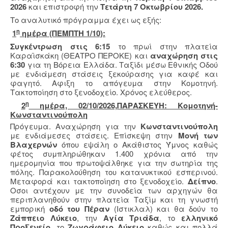
2026
και επιστροφή την
Τετάρτη 7 Οκτωβρίου 2026.
Το αναλυτικό πρόγραμμα έχει ως εξής:
η
1
ημέρα (ΠΕΜΠΤΗ 1/10):
Συγκέντρωση στις 6:15
το πρωί στην πλατεία
Καραϊσκάκη (ΘΕΑΤΡΟ ΠΕΡΟΚΕ) και
αναχώρηση στις
6:30
για τη Βόρεια Ελλάδα. Ταξίδι μέσω Εθνικής Οδού
με ενδιάμεση στάσεις ξεκούρασης για καφέ και
φαγητό. Αφιξη το απόγευμα στην Κομοτηνή.
Τακτοποίηση στο ξενοδοχείο. Χρόνος ελεύθερος.
η
2
ημέρα, 02/10/2026,ΠΑΡΑΣΚΕΥΗ: Κομοτηνή-
Κωνσταντινούπολη
Πρόγευμα. Αναχώρηση για την
Κωνσταντινούπολη
με ενδιάμεσες στάσεις. Επίσκεψη στην
Μονή των
Βλαχερνών
όπου εψάλη ο Ακάθιστος Ύμνος καθώς
φέτος συμπληρώθηκαν 1.400 χρόνια από την
ημερομηνία που πρωτοψάλθηκε για την σωτηρία της
πόλης. Παρακολούθηση του κατανυκτικού εσπερινού.
Μεταφορά και τακτοποίηση στο ξενοδοχείο.
Δείπνο
.
Οσοι αντέχουν με την συνοδεία των αρχηγών θα
περιπλανηθούν στην πλατεία Ταξίμ και τη γνωστή
εμπορική
οδό του Πέραν
(Ιστικλαλ) και θα δούν το
Ζάππειο Λύκειο
, την
Αγία Τριάδα
, το
ελληνικό
Προξενείο
, το
Ζωγράφειο Λύκειο
καθώς και πολλά