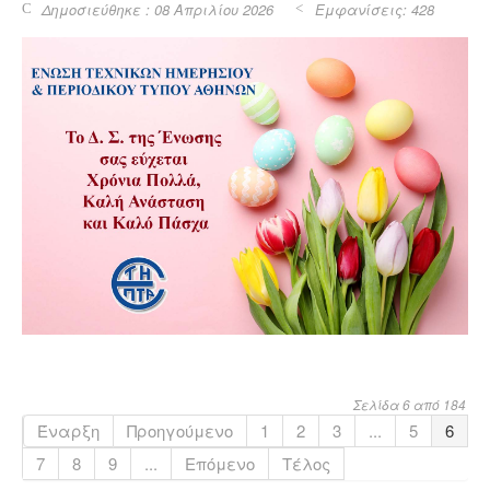
Δημοσιεύθηκε : 08 Απριλίου 2026
Εμφανίσεις: 428
Σελίδα 6 από 184
Έναρξη
Προηγούμενο
1
2
3
...
5
6
7
8
9
...
Επόμενο
Τέλος