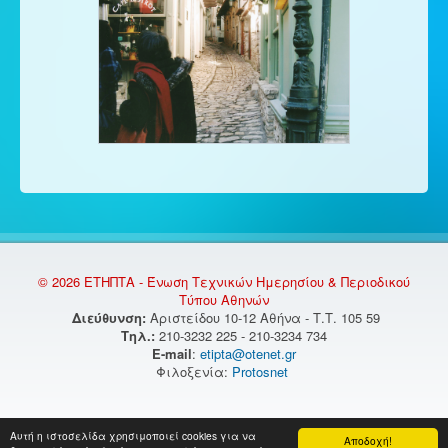
© 2026 ΕΤΗΠΤΑ - Ένωση Τεχνικών Ημερησίου & Περιοδικού
Τύπου Αθηνών
Διεύθυνση:
Αριστείδου 10-12 Αθήνα - Τ.Τ. 105 59
Τηλ.:
210-3232 225 - 210-3234 734
E-mail
:
etipta@otenet.gr
Φιλοξενία:
Protosnet
Αυτή η ιστοσελίδα χρησιμοποιεί cookies για να
Αποδοχή!