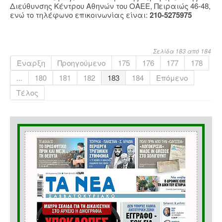
Διεύθυνσης Κέντρου Αθηνών του ΟΑΕΕ, Πειραιώς 46-48,
ενώ το τηλέφωνο επικοινωνίας είναι:
210-5275975
Σελίδα 183 από 184
Έναρξη
Προηγούμενο
175
176
177
178
...
180
181
182
183
184
Επόμενο
Τέλος