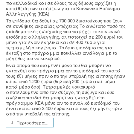
πανελλαδικά και σε όλους τους δήμους αρχίζει η
κατάθεση των αιτήσεων για τo Κοινωνικό Εισόδημα
Αλληλεγγύης (ΚΕΑ).
Το επίδομα θα δοθεί σε 700.000 δικαιούχους που ζουν
σε συνθήκες ακραίας φτώχειας Το ανώτατο ποσό της
εισοδηματικής ενίσχυσης που παρέχει το κοινωνικό
εισόδημα αλληλεγγύης, αντιστοιχεί σε 200 ευρώ τον
μήνα για έναν ενήλικα και σε 400 ευρώ για
τετραμελή οικογένεια. Tο όριο εισοδήματος για
ένταξη στο πρόγραμμα ποικίλλει ανάλογα με το
μέγεθος του νοικοκυριού.
Ένα άτομο που διαμένει μόνο του θα μπορεί να
ενταχθεί στο πρόγραμμα αν το εισόδημά του κατά
τους έξι μήνες πριν από την υποβολή της αίτησης ήταν
κάτω από 1.200 ευρώ (δηλαδή 200 ευρώ ανά μήνα
κατά μέσο όρο). Τετραμελές νοικοκυριό
αποτελούμενο από τον σύζυγο, τη σύζυγο και δύο
ανήλικα παιδιά θα μπορεί να ενταχθεί στο
πρόγραμμα ΚΕΑ μόνο αν το συνολικό εισόδημά του
είναι κάτω από 2.400 ευρώ κατά τους έξι μήνες πριν
από την υποβολή της αίτησης.
Περισσότερα...