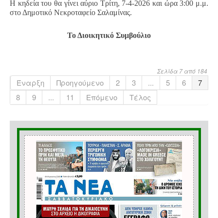
Η κηδεία του θα γίνει αύριο Τρίτη, 7-4-2026 και ώρα 3:00 μ.μ.
στο Δημοτικό Νεκροταφείο Σαλαμίνας.
Το Διοικητικό Συμβούλιο
Σελίδα 7 από 184
Έναρξη
Προηγούμενο
2
3
...
5
6
7
8
9
...
11
Επόμενο
Τέλος