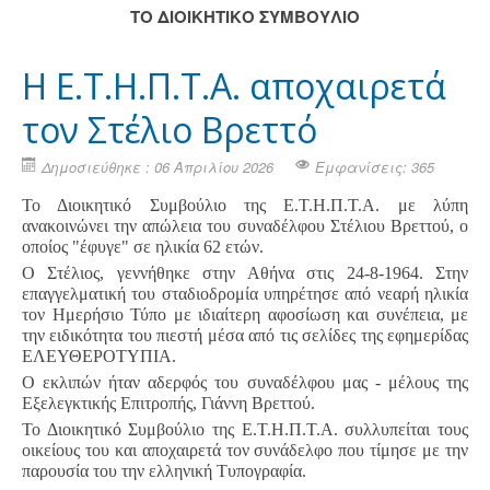
ΤΟ ΔΙΟΙΚΗΤΙΚΟ ΣΥΜΒΟΥΛΙΟ
Η Ε.Τ.Η.Π.Τ.Α. αποχαιρετά
τον Στέλιο Βρεττό
Δημοσιεύθηκε : 06 Απριλίου 2026
Εμφανίσεις: 365
Το Διοικητικό Συμβούλιο της Ε.Τ.Η.Π.Τ.Α. με λύπη
ανακοινώνει την απώλεια του συναδέλφου Στέλιου Βρεττού, ο
οποίος "έφυγε" σε ηλικία 62 ετών.
Ο Στέλιος, γεννήθηκε στην Αθήνα στις 24-8-1964. Στην
επαγγελματική του σταδιοδρομία υπηρέτησε από νεαρή ηλικία
τον Ημερήσιο Τύπο με ιδιαίτερη αφοσίωση και συνέπεια, με
την ειδικότητα του πιεστή μέσα από τις σελίδες της εφημερίδας
ΕΛΕΥΘΕΡΟΤΥΠΙΑ.
Ο εκλιπών ήταν αδερφός του συναδέλφου μας - μέλους της
Εξελεγκτικής Επιτροπής, Γιάννη Βρεττού.
Το Διοικητικό Συμβούλιο της Ε.Τ.Η.Π.Τ.Α. συλλυπείται τους
οικείους του και αποχαιρετά τον συνάδελφο που τίμησε με την
παρουσία του την ελληνική Τυπογραφία.